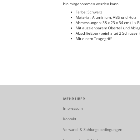
hin mitgenommen werden kann!
Farbe: Schwarz
Material: Aluminium, ABS und Holz
Abmessungen: 38 x 23 x 34 cm (L x B
Mit ausziehbarem Oberteil und Abla
Abschließbar (beinhaltet 2 Schlüssel)
Mit einem Tragegriff
MEHR ÜBER...
Impressum
Kontakt
Versand- & Zahlungsbedingungen