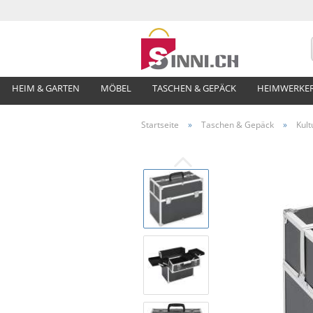
HEIM & GARTEN
MÖBEL
TASCHEN & GEPÄCK
HEIMWERKE
Startseite
»
Taschen & Gepäck
»
Kult