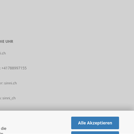
IE UHR
i.ch
:
+41788997155
: sinni.ch
 sinni_ch
Alle Akzeptieren
 die
in