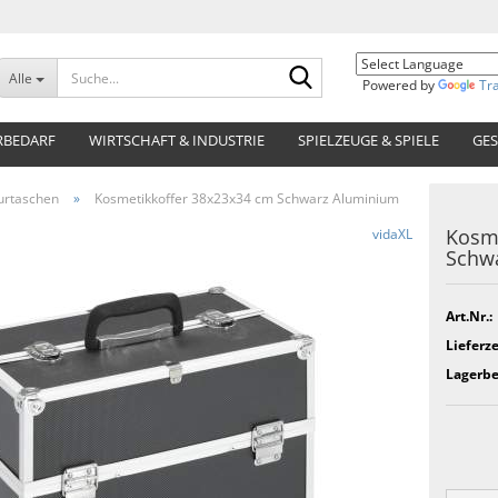
Suche...
Alle
Powered by
Tr
RBEDARF
WIRTSCHAFT & INDUSTRIE
SPIELZEUGE & SPIELE
GES
urtaschen
»
Kosmetikkoffer 38x23x34 cm Schwarz Aluminium
Kosme
vidaXL
Schw
Art.Nr.:
Lieferze
Lagerbe