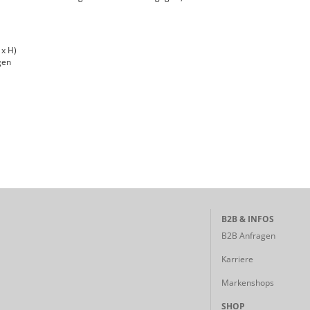
 x H)
gen
B2B & INFOS
B2B Anfragen
Karriere
Markenshops
SHOP