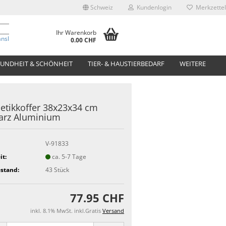
Schweiz
Kundenlogin
Merkzettel
Ihr Warenkorb
anslate
0.00 CHF
UNDHEIT & SCHÖNHEIT
TIER- & HAUSTIERBEDARF
WEITERE
tikkoffer 38x23x34 cm
arz Aluminium
V-91833
it:
ca. 5-7 Tage
stand:
43
Stück
77.95 CHF
inkl. 8.1% MwSt. inkl.Gratis
Versand