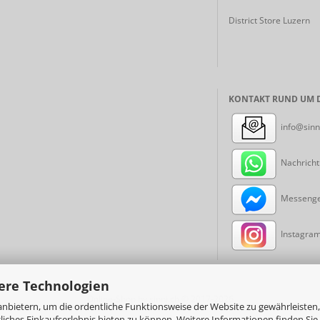
District Store Luzern
KONTAKT RUND UM D
info@sinn
Nachricht
Messenger
Instagram:
ere Technologien
Online-Shop
by sinni.ch © 2017-2026
nbietern, um die ordentliche Funktionsweise der Website zu gewährleisten,
ches Einkaufserlebnis bieten zu können. Weitere Informationen finden Sie 