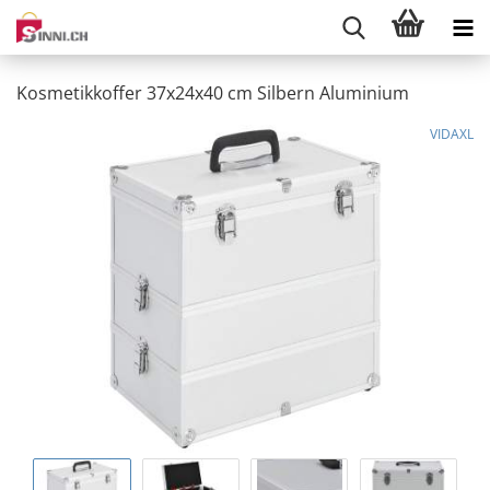
Kosmetikkoffer 37x24x40 cm Silbern Aluminium
VIDAXL