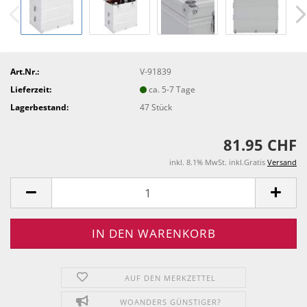
Art.Nr.:
V-91839
Lieferzeit:
ca. 5-7 Tage
Lagerbestand:
47
Stück
81.95 CHF
inkl. 8.1% MwSt. inkl.Gratis
Versand
AUF DEN MERKZETTEL
WOANDERS GÜNSTIGER?