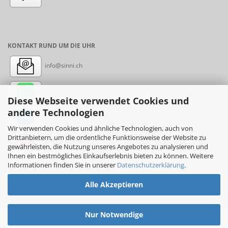
KONTAKT RUND UM DIE UHR
info@sinni.ch
Nachricht:
+41788997155
Diese Webseite verwendet Cookies und
andere Technologien
Messenger: sinni.ch
Wir verwenden Cookies und ähnliche Technologien, auch von
Drittanbietern, um die ordentliche Funktionsweise der Website zu
Instagram: sinni_ch
gewährleisten, die Nutzung unseres Angebotes zu analysieren und
Ihnen ein bestmögliches Einkaufserlebnis bieten zu können. Weitere
Informationen finden Sie in unserer
Datenschutzerklärung
.
Alle Akzeptieren
Online-Shop
by sinni.ch © 2017-2026
Nur Notwendige