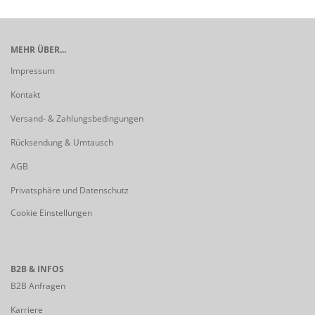
MEHR ÜBER...
Impressum
Kontakt
Versand- & Zahlungsbedingungen
Rücksendung & Umtausch
AGB
Privatsphäre und Datenschutz
Cookie Einstellungen
B2B & INFOS
B2B Anfragen
Karriere