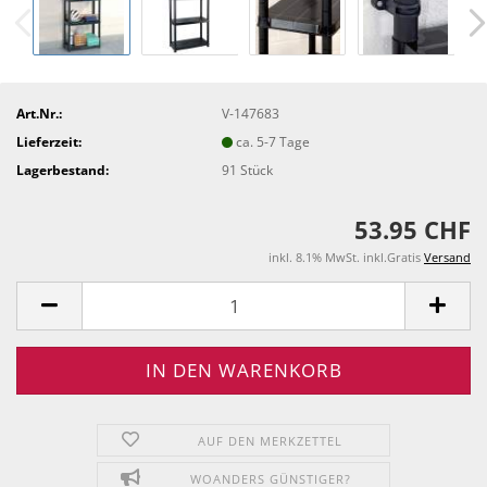
Art.Nr.:
V-147683
Lieferzeit:
ca. 5-7 Tage
Lagerbestand:
91
Stück
53.95 CHF
inkl. 8.1% MwSt. inkl.Gratis
Versand
AUF DEN MERKZETTEL
WOANDERS GÜNSTIGER?