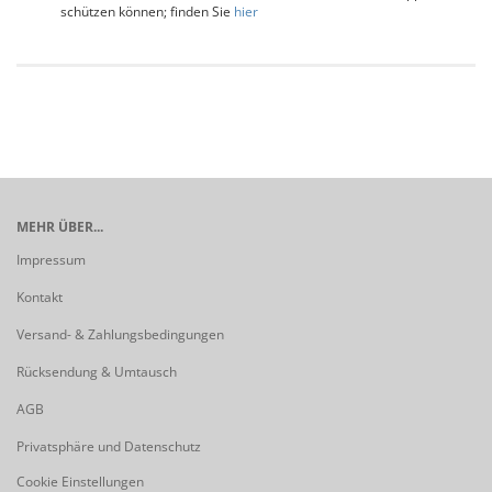
schützen können; finden Sie
hier
MEHR ÜBER...
Impressum
Kontakt
Versand- & Zahlungsbedingungen
Rücksendung & Umtausch
AGB
Privatsphäre und Datenschutz
Cookie Einstellungen