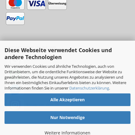
KONTAKT RUND UM DIE UHR
Diese Webseite verwendet Cookies und
andere Technologien
info@sinni.ch
Wir verwenden Cookies und ähnliche Technologien, auch von
Drittanbietern, um die ordentliche Funktionsweise der Website zu
Nachricht:
+41788997155
gewährleisten, die Nutzung unseres Angebotes zu analysieren und
Ihnen ein bestmögliches Einkaufserlebnis bieten zu können. Weitere
Informationen finden Sie in unserer
Datenschutzerklärung
.
Messenger: sinni.ch
Alle Akzeptieren
Instagram: sinni_ch
Nur Notwendige
Weitere Informationen