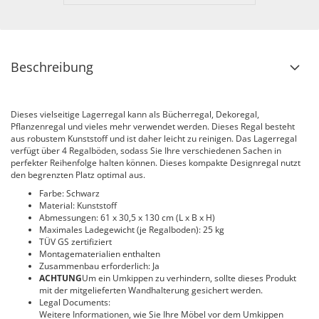
Beschreibung
Dieses vielseitige Lagerregal kann als Bücherregal, Dekoregal,
Pflanzenregal und vieles mehr verwendet werden. Dieses Regal besteht
aus robustem Kunststoff und ist daher leicht zu reinigen. Das Lagerregal
verfügt über 4 Regalböden, sodass Sie Ihre verschiedenen Sachen in
perfekter Reihenfolge halten können. Dieses kompakte Designregal nutzt
den begrenzten Platz optimal aus.
Farbe: Schwarz
Material: Kunststoff
Abmessungen: 61 x 30,5 x 130 cm (L x B x H)
Maximales Ladegewicht (je Regalboden): 25 kg
TÜV GS zertifiziert
Montagematerialien enthalten
Zusammenbau erforderlich: Ja
ACHTUNG
Um ein Umkippen zu verhindern, sollte dieses Produkt
mit der mitgelieferten Wandhalterung gesichert werden.
Legal Documents:
Weitere Informationen, wie Sie Ihre Möbel vor dem Umkippen