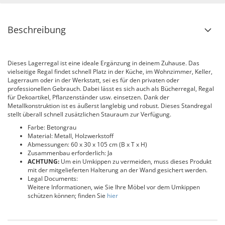
Beschreibung
Dieses Lagerregal ist eine ideale Ergänzung in deinem Zuhause. Das
vielseitige Regal findet schnell Platz in der Küche, im Wohnzimmer, Keller,
Lagerraum oder in der Werkstatt, sei es für den privaten oder
professionellen Gebrauch. Dabei lässt es sich auch als Bücherregal, Regal
für Dekoartikel, Pflanzenständer usw. einsetzen. Dank der
Metallkonstruktion ist es äußerst langlebig und robust. Dieses Standregal
stellt überall schnell zusätzlichen Stauraum zur Verfügung.
Farbe: Betongrau
Material: Metall, Holzwerkstoff
Abmessungen: 60 x 30 x 105 cm (B x T x H)
Zusammenbau erforderlich: Ja
ACHTUNG:
Um ein Umkippen zu vermeiden, muss dieses Produkt
mit der mitgelieferten Halterung an der Wand gesichert werden.
Legal Documents:
Weitere Informationen, wie Sie Ihre Möbel vor dem Umkippen
schützen können; finden Sie
hier