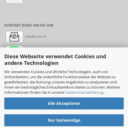
KONTAKT RUND UM DIE UHR
info@sinni.ch
Nachricht:
+41788997155
Diese Webseite verwendet Cookies und
andere Technologien
Messenger: sinni.ch
Wir verwenden Cookies und ähnliche Technologien, auch von
Drittanbietern, um die ordentliche Funktionsweise der Website zu
Instagram: sinni_ch
gewährleisten, die Nutzung unseres Angebotes zu analysieren und
Ihnen ein bestmögliches Einkaufserlebnis bieten zu können. Weitere
Informationen finden Sie in unserer
Datenschutzerklärung
.
Alle Akzeptieren
Online-Shop
by sinni.ch © 2017-2026
Nur Notwendige