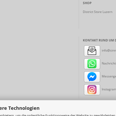
SHOP
District Store Luzern
KONTAKT RUND UM D
info@sinn
Nachricht
Messenger
Instagram:
ere Technologien
Online-Shop
by sinni.ch © 2017-2026
nbietern, um die ordentliche Funktionsweise der Website zu gewährleisten,