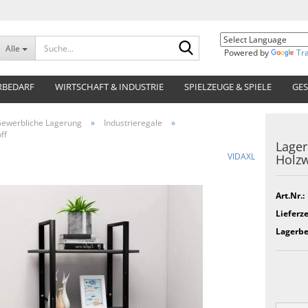
Suche...
Alle
Powered by
Tr
RBEDARF
WIRTSCHAFT & INDUSTRIE
SPIELZEUGE & SPIELE
GES
ewerbliche Lagerung
»
Industrieregale
»
ff
Lager
VIDAXL
Holzw
Art.Nr.:
Lieferze
Lagerbe