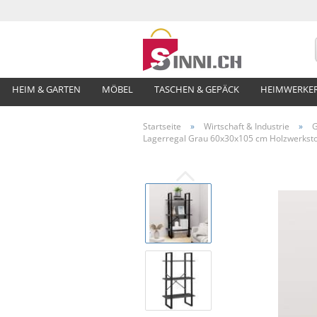
HEIM & GARTEN
MÖBEL
TASCHEN & GEPÄCK
HEIMWERKE
Startseite
»
Wirtschaft & Industrie
»
G
Lagerregal Grau 60x30x105 cm Holzwerksto