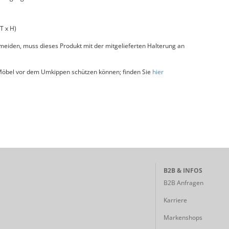
T x H)
iden, muss dieses Produkt mit der mitgelieferten Halterung an
 Möbel vor dem Umkippen schützen können; finden Sie
hier
B2B & INFOS
B2B Anfragen
Karriere
Markenshops