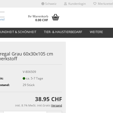
Schweiz
Kundenlogin
Merkzettel
Ihr Warenkorb
anslate
0.00 CHF
UNDHEIT & SCHÖNHEIT
TIER- & HAUSTIERBEDARF
WEITERE
regal Grau 60x30x105 cm
erkstoff
V-806509
it:
ca. 5-7 Tage
stand:
29
Stück
38.95 CHF
inkl. 8.1% MwSt. inkl.Gratis
Versand