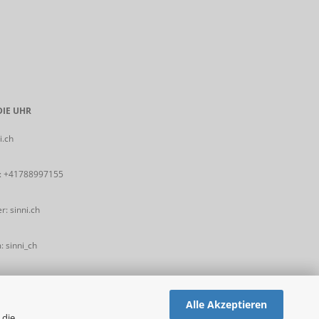
IE UHR
i.ch
:
+41788997155
: sinni.ch
 sinni_ch
Alle Akzeptieren
 die