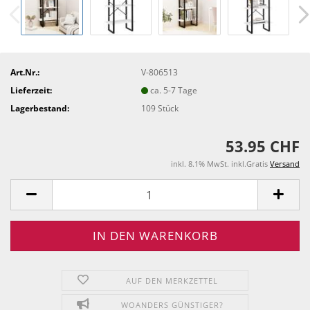
Art.Nr.:
V-806513
Lieferzeit:
ca. 5-7 Tage
Lagerbestand:
109
Stück
53.95 CHF
inkl. 8.1% MwSt. inkl.Gratis
Versand
AUF DEN MERKZETTEL
WOANDERS GÜNSTIGER?