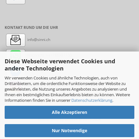
KONTAKT RUND UM DIE UHR
info@sinni.ch
Nachricht:
+41788997155
Diese Webseite verwendet Cookies und
andere Technologien
Messenger: sinni.ch
Wir verwenden Cookies und ähnliche Technologien, auch von
Drittanbietern, um die ordentliche Funktionsweise der Website zu
Instagram: sinni_ch
gewährleisten, die Nutzung unseres Angebotes zu analysieren und
Ihnen ein bestmögliches Einkaufserlebnis bieten zu können. Weitere
Informationen finden Sie in unserer
Datenschutzerklärung
.
Alle Akzeptieren
Online-Shop
by sinni.ch © 2017-2026
Nur Notwendige