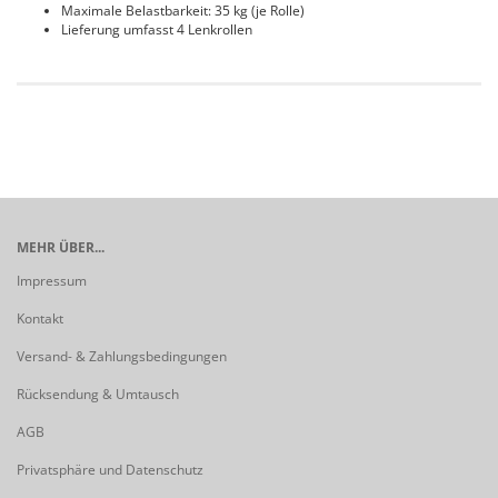
Maximale Belastbarkeit: 35 kg (je Rolle)
Lieferung umfasst 4 Lenkrollen
MEHR ÜBER...
Impressum
Kontakt
Versand- & Zahlungsbedingungen
Rücksendung & Umtausch
AGB
Privatsphäre und Datenschutz