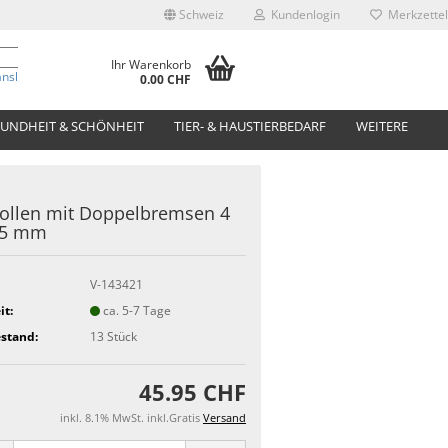
Schweiz
Kundenlogin
Merkzettel
Ihr Warenkorb
anslate
0.00 CHF
UNDHEIT & SCHÖNHEIT
TIER- & HAUSTIERBEDARF
WEITERE
ollen mit Doppelbremsen 4
75 mm
V-143421
it:
ca. 5-7 Tage
stand:
13
Stück
45.95 CHF
inkl. 8.1% MwSt. inkl.Gratis
Versand