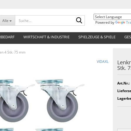
Suche...
Alle
Powered by
Tr
RBEDARF
WIRTSCHAFT & INDUSTRIE
SPIELZEUGE & SPIELE
GES
en 4 Stk. 75 mm
Lenkr
VIDAXL
Stk. 
Art.Nr.:
Lieferze
Lagerbe