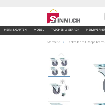
HEIM & GARTEN
MÖBEL
TASCHEN & GEPÄCK
HEIMWERKE
Startseite
»
Lenkrollen mit Doppelbrems