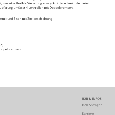
was eine flexible Steuerung ermöglicht. Jede Lenkrolle bietet
 Lieferung umfasst 4 Lenkrollen mit Doppelbremsen.
mmi) und Eisen mit Zinkbeschichtung
le)
 Doppelbremsen
B2B & INFOS
B2B Anfragen
Karriere