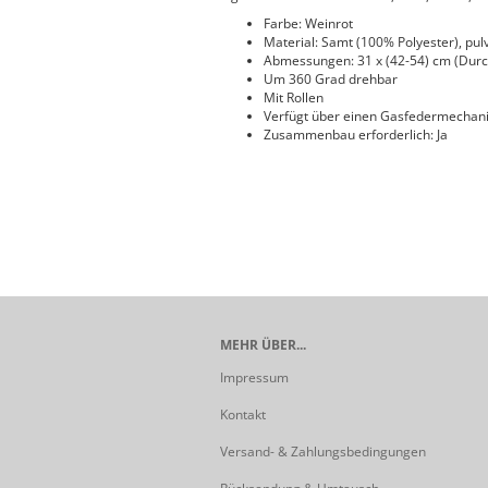
Farbe: Weinrot
Material: Samt (100% Polyester), pul
Abmessungen: 31 x (42-54) cm (Dur
Um 360 Grad drehbar
Mit Rollen
Verfügt über einen Gasfedermechan
Zusammenbau erforderlich: Ja
MEHR ÜBER...
Impressum
Kontakt
Versand- & Zahlungsbedingungen