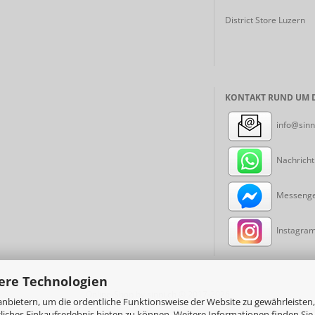
District Store Luzern
KONTAKT RUND UM D
info@sinn
Nachricht
Messenger
Instagram:
ere Technologien
Online-Shop
by sinni.ch © 2017-2026
nbietern, um die ordentliche Funktionsweise der Website zu gewährleisten,
ches Einkaufserlebnis bieten zu können. Weitere Informationen finden Sie 