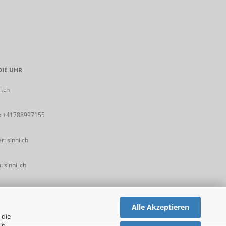
IE UHR
i.ch
:
+41788997155
: sinni.ch
 sinni_ch
Alle Akzeptieren
 die
in