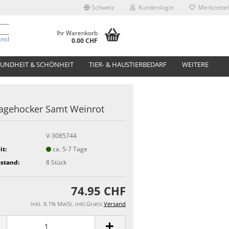
Schweiz
Kundenlogin
Merkzettel
Ihr Warenkorb
anslate
0.00 CHF
UNDHEIT & SCHÖNHEIT
TIER- & HAUSTIERBEDARF
WEITERE
agehocker Samt Weinrot
V-3085744
it:
ca. 5-7 Tage
stand:
8
Stück
74.95 CHF
inkl. 8.1% MwSt. inkl.Gratis
Versand