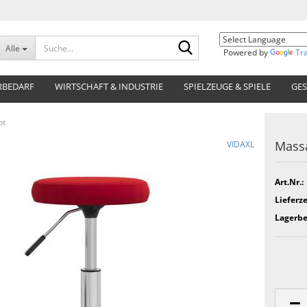
Suche...
Alle
Powered by
Tr
RBEDARF
WIRTSCHAFT & INDUSTRIE
SPIELZEUGE & SPIELE
GES
ot
Mass
VIDAXL
Art.Nr.:
Lieferze
Lagerbe