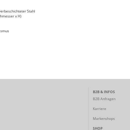
verbeschichteter Stahl
chmesser x H)
ismus
B2B & INFOS
B2B Anfragen
Karriere
Markenshops
SHOP