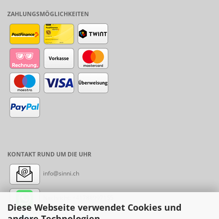
ZAHLUNGSMÖGLICHKEITEN
KONTAKT RUND UM DIE UHR
info@sinni.ch
Nachricht:
+41788997155
Diese Webseite verwendet Cookies und
andere Technologien