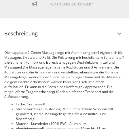
WOANDERS GÜNSTIGER?
Beschreibung
Die klappbare 2-Zonen Massageliege mit Aluminiumgestell eignet sich für
Massagen, Shiatsu und Reiki. Die Polsterung mit hochdichtem Schaumstoff
bietet hohen Komfort und ist resistent gegen Desinfektionsmittel und
Massageöl.Die Massageliege hat eine Kopfstütze und 3 Armlehnen. Die
Kopfstütze und die Armlehnen sind verstellbar, ebenso wie die Höhe der
Massageliege, wodurch der Kunde bequem liegen kann und der Masseur
die gewünschte Arbeitshöhe wählen kann.Der Tisch ist einfach
aufzubauen. Er kann in die Form eines Koffers geklappt werden. Die
mitgelieferte Tragetasche sorgt für den einfachen Transport und die
Aufbewahrung.
Farbe: Cremeweiß
Strapazierfähige Polsterung: Mit 30 mm dickem Schaumstoff
gepolstert, ist die Massageliege desinfektionsmittel- und
ölbeständig
Material: Kunstleder (100% PVC), Aluminium
Aluminiumgestell, höhenverstellbar von 59 cm bis 81 cm