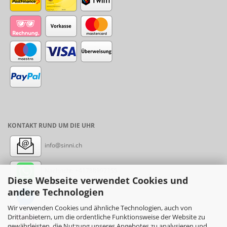
KONTAKT RUND UM DIE UHR
info@sinni.ch
Nachricht:
+41788997155
Diese Webseite verwendet Cookies und
andere Technologien
Messenger: sinni.ch
Wir verwenden Cookies und ähnliche Technologien, auch von
Drittanbietern, um die ordentliche Funktionsweise der Website zu
Instagram: sinni_ch
gewährleisten, die Nutzung unseres Angebotes zu analysieren und