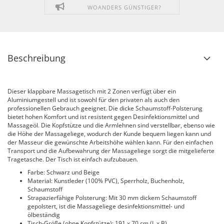
WOANDERS GÜNSTIGER?
Beschreibung
Dieser klappbare Massagetisch mit 2 Zonen verfügt über ein
Aluminiumgestell und ist sowohl für den privaten als auch den
professionellen Gebrauch geeignet. Die dicke Schaumstoff-Polsterung
bietet hohen Komfort und ist resistent gegen Desinfektionsmittel und
Massageöl. Die Kopfstütze und die Armlehnen sind verstellbar, ebenso wie
die Höhe der Massageliege, wodurch der Kunde bequem liegen kann und
der Masseur die gewünschte Arbeitshöhe wählen kann. Für den einfachen
Transport und die Aufbewahrung der Massageliege sorgt die mitgelieferte
Tragetasche. Der Tisch ist einfach aufzubauen.
Farbe: Schwarz und Beige
Material: Kunstleder (100% PVC), Sperrholz, Buchenholz,
Schaumstoff
Strapazierfähige Polsterung: Mit 30 mm dickem Schaumstoff
gepolstert, ist die Massageliege desinfektionsmittel- und
ölbeständig
Tisch-Größe (ohne Kopfstütze): 191 x 70 cm (L x B)