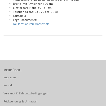
Breite (mit Armlehnen): 90 cm
Einstellbare Höhe: 59 - 81 cm
Taschen-Größe: 95 x 70 cm (L x B)
Faltbar: Ja
Legal Documents:
Deklaration von Massivholz
MEHR ÜBER...
Impressum
Kontakt
Versand- & Zahlungsbedingungen
Rücksendung & Umtausch