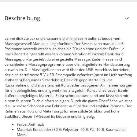
Beschreibung
Lehne dich zurück und entspanne dich in diesem äußerst bequemen
Massagesessel! Manuelle Liegefunktion: Der Sessel kann manuell in 3
Positionen verstellt werden, so dass die Rückenlehne und der Fußteil je
nach Bedarf eingestellt werden können.Vibrationsfunktion: Dank der 6
Massagepunkte genießt du eine gezielte Massage. Zudem lassen sich
verschiedene Massageprogramme über die mitgelieferte Handsteuerung
auswählen. Die Massagefunktion wird über den USB-Anschluss betrieben,
der eine zertifizierte 5-V-USB-Stromquelle erfordert (nicht im Lieferumfang
enthalten).Bequemes Sitzerlebnis: Der dick gepolsterte Sitz, die
Rückenlehne und die breiten, mit Kunstleder bezogenen Armlehnen sorgen
für ein behagliches und angenehmes Sitzgefühl. Künstliches Leder ist ein
äußerst langlebiges Material. Es ist schmutzabweisend und lässt sich mit
einem feuchten Tuch einfach reinigen. Durch die glatte Oberfläche weist es
die luxuriöse Schönheit von Echtleder auf.Solider und stabiler Rahmen: Der
Rahmen aus Holz und Metall sorgt für eine solide Struktur und hohe
Stabilität. Dieser TV-Sessel ist bequem und langlebig.
Farbe: Anthrazit
Material: Kunstleder (30 % Polyester, 60 % PU, 10 % Baumwolle),
Metall