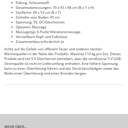
Füllung: Schaumstoff
Gesamtabmessungen: 70 x 93 x 98 cm (B x T x H)
Sitzfläche: 49 x 53 cm (B x T)
Sitzhöhe vom Boden: 45 cm
Spannung: 5V, DC/Gleichstrom
Optionen: Massage
Massagetyp: 6-Punkt-Vibrationsmassage
Verstellbare Kopf- und Fußstütze
Zusammenbau erforderlich: Ja
Achte auf die Gefahr von offenem Feuer und anderen starken
Wärmequellen in der Nähe des Produkts. Maximal 110 kg pro Sitz. Dieses
Produkt wird mit 5 V Gleichstrom betrieben, aber die zertifizierte 5-V-USB-
Stromquelle ist nicht im Lieferumfang enthalten. Eine höhere Spannung
kann zu einer Überhitzung führen und das Gerät beschädigen sowie das
Risiko einer Überhitzung und eines Brandes bergen.
MEHR ÜBER...