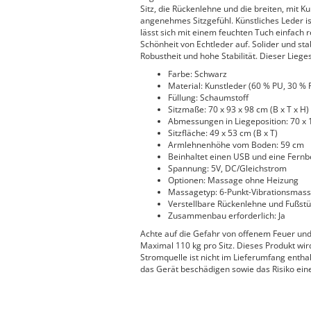
Sitz, die Rückenlehne und die breiten, mit
angenehmes Sitzgefühl. Künstliches Leder is
lässt sich mit einem feuchten Tuch einfach r
Schönheit von Echtleder auf. Solider und st
Robustheit und hohe Stabilität. Dieser Liege
Farbe: Schwarz
Material: Kunstleder (60 % PU, 30 % 
Füllung: Schaumstoff
Sitzmaße: 70 x 93 x 98 cm (B x T x H)
Abmessungen in Liegeposition: 70 x 1
Sitzfläche: 49 x 53 cm (B x T)
Armlehnenhöhe vom Boden: 59 cm
Beinhaltet einen USB und eine Fern
Spannung: 5V, DC/Gleichstrom
Optionen: Massage ohne Heizung
Massagetyp: 6-Punkt-Vibrationsmas
Verstellbare Rückenlehne und Fußstü
Zusammenbau erforderlich: Ja
Achte auf die Gefahr von offenem Feuer un
Maximal 110 kg pro Sitz. Dieses Produkt wird
Stromquelle ist nicht im Lieferumfang enth
das Gerät beschädigen sowie das Risiko ein