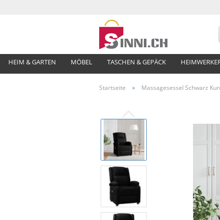
HEIM & GARTEN
MÖBEL
TASCHEN & GEPÄCK
HEIMWERKE
Startseite
»
Massagesessel Schwarz Kun