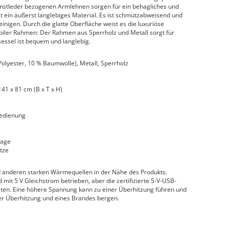
 Kunstleder bezogenen Armlehnen sorgen für ein behagliches und
t ein äußerst langlebiges Material. Es ist schmutzabweisend und
einigen. Durch die glatte Oberfläche weist es die luxuriöse
abiler Rahmen: Der Rahmen aus Sperrholz und Metall sorgt für
sessel ist bequem und langlebig.
Polyester, 10 % Baumwolle), Metall, Sperrholz
41 x 81 cm (B x T x H)
bedienung
sage
tze
d anderen starken Wärmequellen in der Nähe des Produkts.
 mit 5 V Gleichstrom betrieben, aber die zertifizierte 5-V-USB-
alten. Eine höhere Spannung kann zu einer Überhitzung führen und
er Überhitzung und eines Brandes bergen.