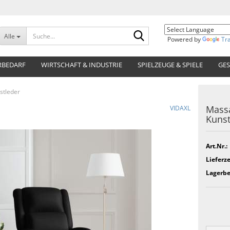
Suche...
Alle
Powered by
Tr
RBEDARF
WIRTSCHAFT & INDUSTRIE
SPIELZEUGE & SPIELE
GES
stleder
Mass
VIDAXL
Kunst
Art.Nr.:
Lieferze
Lagerbe