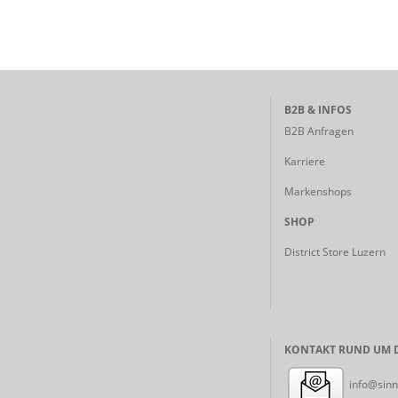
B2B & INFOS
B2B Anfragen
Karriere
Markenshops
SHOP
District Store Luzern
KONTAKT RUND UM D
info@sinn