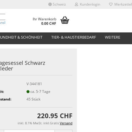
Schweiz
Kundenlogin
Merkzettel
Ihr Warenkorb
anslate
0.00 CHF
UNDHEIT & SCHÖNHEIT
TIER- & HAUSTIERBEDARF
WEITERE
agesessel Schwarz
leder
V-344181
it:
ca. 5-7 Tage
stand:
45
Stück
220.95 CHF
inkl. 8.1% MwSt. inkl.Gratis
Versand