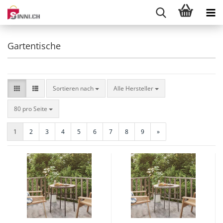
Gartentische
Sortieren nach
Sortieren nach
Alle Hersteller
pro Seite
80 pro Seite
1
2
3
4
5
6
7
8
9
»