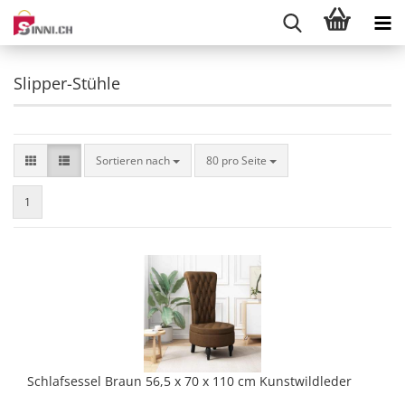
Slipper-Stühle
Sortieren nach
pro Seite
Sortieren nach
80 pro Seite
1
Schlafsessel Braun 56,5 x 70 x 110 cm Kunstwildleder