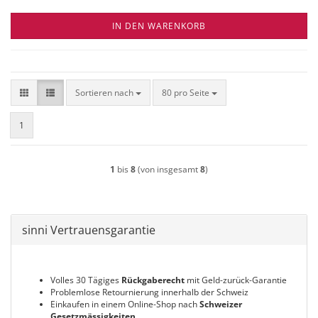
IN DEN WARENKORB
Sortieren nach
pro Seite
Sortieren nach
80 pro Seite
1
1
bis
8
(von insgesamt
8
)
sinni Vertrauensgarantie
Volles 30 Tägiges
Rückgaberecht
mit Geld-zurück-Garantie
Problemlose Retournierung innerhalb der Schweiz
Einkaufen in einem Online-Shop nach
Schweizer
Gesetzmässigkeiten