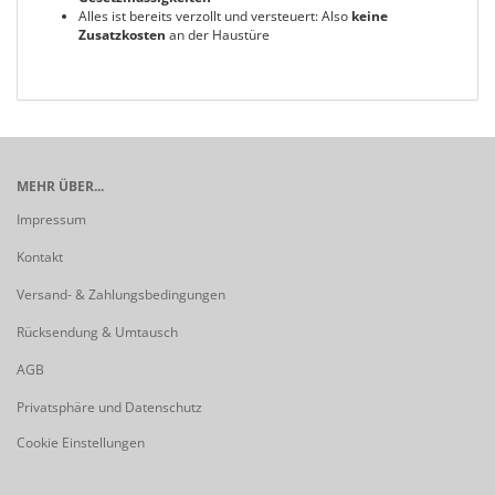
Alles ist bereits verzollt und versteuert: Also
keine
Zusatzkosten
an der Haustüre
MEHR ÜBER...
Impressum
Kontakt
Versand- & Zahlungsbedingungen
Rücksendung & Umtausch
AGB
Privatsphäre und Datenschutz
Cookie Einstellungen