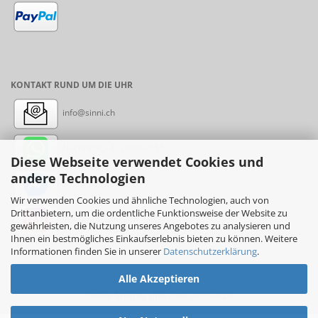
KONTAKT RUND UM DIE UHR
info@sinni.ch
Nachricht:
+41788997155
Diese Webseite verwendet Cookies und
andere Technologien
Messenger: sinni.ch
Wir verwenden Cookies und ähnliche Technologien, auch von
Drittanbietern, um die ordentliche Funktionsweise der Website zu
Instagram: sinni_ch
gewährleisten, die Nutzung unseres Angebotes zu analysieren und
Ihnen ein bestmögliches Einkaufserlebnis bieten zu können. Weitere
Informationen finden Sie in unserer
Datenschutzerklärung
.
Alle Akzeptieren
Online-Shop
by sinni.ch © 2017-2026