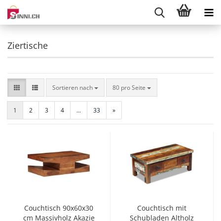
Ziertische
Sortieren nach
pro Seite
Sortieren nach
80 pro Seite
1
2
3
4
...
33
»
Couchtisch 90x60x30
Couchtisch mit
cm Massivholz Akazie
Schubladen Altholz