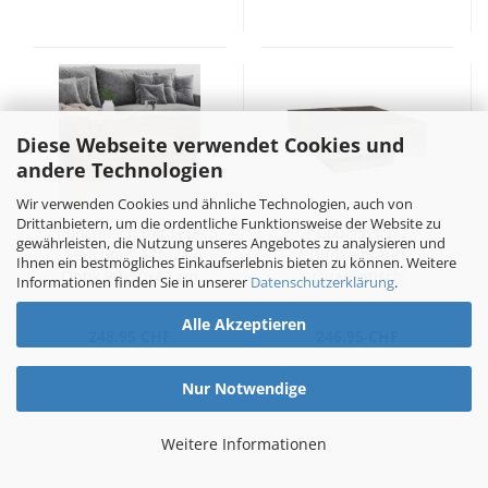
Diese Webseite verwendet Cookies und
andere Technologien
Wir verwenden Cookies und ähnliche Technologien, auch von
Drittanbietern, um die ordentliche Funktionsweise der Website zu
Couchtisch mit LED-
Couchtisch
gewährleisten, die Nutzung unseres Angebotes zu analysieren und
Leuchten Altholz-
Dunkelbraun
Ihnen ein bestmögliches Einkaufserlebnis bieten zu können. Weitere
Optik 90x50x40 cm
Quadratisch
Informationen finden Sie in unserer
Datenschutzerklärung
.
Massivholz Mango
Alle Akzeptieren
248.95 CHF
246.95 CHF
Nur Notwendige
Weitere Informationen