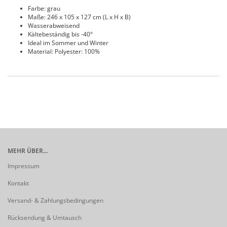
Farbe: grau
Maße: 246 x 105 x 127 cm (L x H x B)
Wasserabweisend
Kältebeständig bis -40°
Ideal im Sommer und Winter
Material: Polyester: 100%
MEHR ÜBER...
Impressum
Kontakt
Versand- & Zahlungsbedingungen
Rücksendung & Umtausch