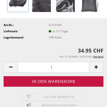
Art.Nr.:
V-210164
Lieferzeit:
ca. 5-7 Tage
Lagerbestand:
149
Stück
34.95 CHF
inkl. 8.1% MwSt. inkl.Gratis
Versand
AUF DEN MERKZETTEL
WOANDERS GÜNSTIGER?