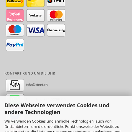
KONTAKT RUND UM DIE UHR
info@sinni.ch
Nachricht:
+41788997155
Diese Webseite verwendet Cookies und
andere Technologien
Messenger: sinni.ch
Wir verwenden Cookies und ähnliche Technologien, auch von
Drittanbietern, um die ordentliche Funktionsweise der Website zu
Instagram: sinni_ch
gewährleisten, die Nutzung unseres Angebotes zu analysieren und