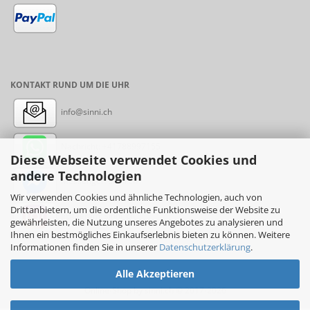
KONTAKT RUND UM DIE UHR
info@sinni.ch
Nachricht:
+41788997155
Diese Webseite verwendet Cookies und
andere Technologien
Messenger: sinni.ch
Wir verwenden Cookies und ähnliche Technologien, auch von
Drittanbietern, um die ordentliche Funktionsweise der Website zu
Instagram: sinni_ch
gewährleisten, die Nutzung unseres Angebotes zu analysieren und
Ihnen ein bestmögliches Einkaufserlebnis bieten zu können. Weitere
Informationen finden Sie in unserer
Datenschutzerklärung
.
Alle Akzeptieren
Online-Shop
by sinni.ch © 2017-2026