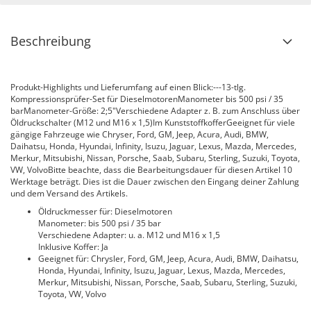
Beschreibung
Produkt-Highlights und Lieferumfang auf einen Blick:---13-tlg.
Kompressionsprüfer-Set für DieselmotorenManometer bis 500 psi / 35
barManometer-Größe: 2;5"Verschiedene Adapter z. B. zum Anschluss über
Öldruckschalter (M12 und M16 x 1,5)Im KunststoffkofferGeeignet für viele
gängige Fahrzeuge wie Chryser, Ford, GM, Jeep, Acura, Audi, BMW,
Daihatsu, Honda, Hyundai, Infinity, Isuzu, Jaguar, Lexus, Mazda, Mercedes,
Merkur, Mitsubishi, Nissan, Porsche, Saab, Subaru, Sterling, Suzuki, Toyota,
VW, VolvoBitte beachte, dass die Bearbeitungsdauer für diesen Artikel 10
Werktage beträgt. Dies ist die Dauer zwischen den Eingang deiner Zahlung
und dem Versand des Artikels.
Öldruckmesser für: Dieselmotoren
Manometer: bis 500 psi / 35 bar
Verschiedene Adapter: u. a. M12 und M16 x 1,5
Inklusive Koffer: Ja
Geeignet für: Chrysler, Ford, GM, Jeep, Acura, Audi, BMW, Daihatsu,
Honda, Hyundai, Infinity, Isuzu, Jaguar, Lexus, Mazda, Mercedes,
Merkur, Mitsubishi, Nissan, Porsche, Saab, Subaru, Sterling, Suzuki,
Toyota, VW, Volvo