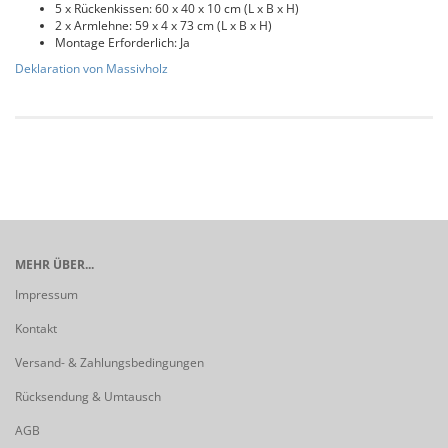
5 x Rückenkissen: 60 x 40 x 10 cm (L x B x H)
2 x Armlehne: 59 x 4 x 73 cm (L x B x H)
Montage Erforderlich: Ja
Deklaration von Massivholz
MEHR ÜBER...
Impressum
Kontakt
Versand- & Zahlungsbedingungen
Rücksendung & Umtausch
AGB