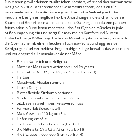
Funktionen gewährleisten zusätzlichen Komfort, während das harmonische
Design ein visuell ansprechendes Gesamtbild schafft, das sich für
verschiedene Outdoor-Anlässe eignet. Komfort & Vielseitigkeit: Das
modulare Design ermöglicht flexible Anordnungen, die sich an diverse
Räume und Bedürfnisse anpassen lassen. Ganz egal, ob du entspannen,
feiern oder in Ruhe lesen möchtest – das Set fügt sich mühelos in jede
Außenumgebung ein und sorgt für maximalen Komfort und Nutzen.
Einfache Pflege & Wartung: Halte das Möbel in gutem Zustand, indem du
die Oberfläche mit einem feuchten Tuch abwischst und aggressive
Reinigungsmittel vermeidest. Regelmäßige Pflege bewahrt das Aussehen
und verlängert die Lebensdauer deiner Möbel.
Farbe: Natürlich und Hellgrau
Material: Massives Akazienholz und Polyester
Gesamtmaße: 185,5 x 126,5 x 73 cm (L x B x H)
Haltbar
Massivholz Akazienrahmen
Latten-Design
Bietet flexible Sitzkombinationen
Armlehnenhöhe vom Sitz aus: 36 cm
Sitzkissen abnehmbar: Reissverschluss
Füllmaterial: Schaumstoff
Max. Gewicht: 110 kg pro Sitz
Lieferung enthält:
1 x Ecksofa: 63 x 63 x 73 cm (L x B x H)
3 x Mittelsitz: 59 x 63 x 73 cm (L x B x H)
4 x Sitzkissen: 60 x 60 x 8 cm (L x B x H)