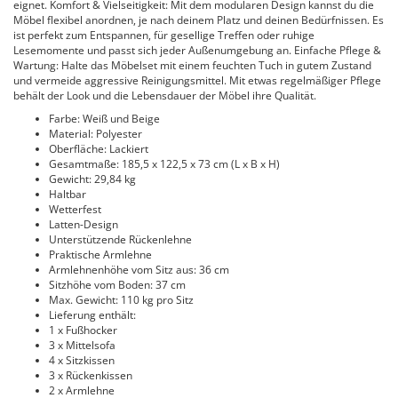
eignet. Komfort & Vielseitigkeit: Mit dem modularen Design kannst du die
Möbel flexibel anordnen, je nach deinem Platz und deinen Bedürfnissen. Es
ist perfekt zum Entspannen, für gesellige Treffen oder ruhige
Lesemomente und passt sich jeder Außenumgebung an. Einfache Pflege &
Wartung: Halte das Möbelset mit einem feuchten Tuch in gutem Zustand
und vermeide aggressive Reinigungsmittel. Mit etwas regelmäßiger Pflege
behält der Look und die Lebensdauer der Möbel ihre Qualität.
Farbe: Weiß und Beige
Material: Polyester
Oberfläche: Lackiert
Gesamtmaße: 185,5 x 122,5 x 73 cm (L x B x H)
Gewicht: 29,84 kg
Haltbar
Wetterfest
Latten-Design
Unterstützende Rückenlehne
Praktische Armlehne
Armlehnenhöhe vom Sitz aus: 36 cm
Sitzhöhe vom Boden: 37 cm
Max. Gewicht: 110 kg pro Sitz
Lieferung enthält:
1 x Fußhocker
3 x Mittelsofa
4 x Sitzkissen
3 x Rückenkissen
2 x Armlehne