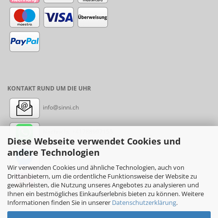
KONTAKT RUND UM DIE UHR
info@sinni.ch
Nachricht:
+41788997155
Diese Webseite verwendet Cookies und
andere Technologien
Messenger: sinni.ch
Wir verwenden Cookies und ähnliche Technologien, auch von
Drittanbietern, um die ordentliche Funktionsweise der Website zu
Instagram: sinni_ch
gewährleisten, die Nutzung unseres Angebotes zu analysieren und
Ihnen ein bestmögliches Einkaufserlebnis bieten zu können. Weitere
Informationen finden Sie in unserer
Datenschutzerklärung
.