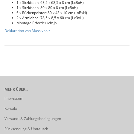
1 x Sitzkissen: 68,5 x 68,5 x 8 cm (LxBxH)
1 x Sitzkissen: 80 x 80 x 8 cm (LxBxH)
6 x Rückenpolster: 80 x 43 x 10 cm (LxBxH)
2 x Armlehne: 78,5 x 8,5 x 60 cm (LxBxH)
Montage Erforderlich: Ja
Deklaration von Massivholz
MEHR ÜBER...
Impressum
Kontakt
Versand- & Zahlungsbedingungen
Rücksendung & Umtausch