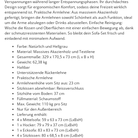
Verspannungen während langer Entspannungsphasen. Ihr durchdachtes
Design sorgt für ergonomischen Komfort, sodass deine Freizeit wirklich
entspannend ist. Praktische Armlehne: Aus massivem Akazienholz
gefertigt, bringen die Armlehnen sowohl Schönheit als auch Funktion, ideal
um die Arme abzulegen oder Drinks abzustellen. Einfache Reinigung:
Wische die Kissen und Oberflächen mit einer einfachen Bewegung ab, dank
der schmutzresistenten Materialien. So bleibt dein Sofa-Set frisch und
einladend mit minimalem Aufwand.
Farbe: Natürlich und Hellgrau
Material: Massives Akazienholz und Textilene
Gesamtmaße: 329 x 170,5 x 73 cm (L x B x H)
Gewicht: 62,38 kg
Haltbar
Unterstützende Rückenlehne
Praktische Armlehne
Armlehnenhöhe vom Sitz aus: 23 cm
Sitzkissen abnehmbar: Reissverschluss
Sitzhöhe vom Boden: 37 cm
Füllmaterial: Schaumstoff
Max. Gewicht: 110 kg pro Sitz
Nur für den Außenbereich
Lieferung enthält:
4 x Mittelsofa: 59 x 63 x 73 cm (LxBxH)
1 x Hocker: 79 x 79 x 37 cm (LxBxH)
1 x Ecksofa: 83 x 83 x 73 cm (LxBxH)
4 x Sitzkissen: 80 x 68,5 x 8 cm (LxBxH)