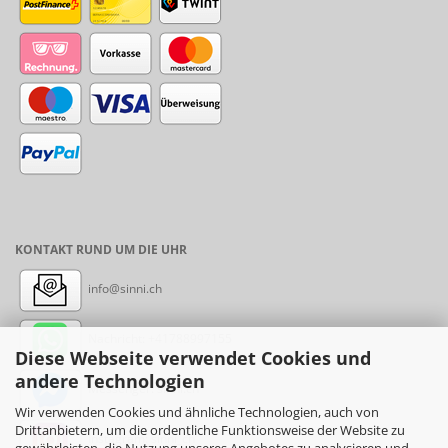
KONTAKT RUND UM DIE UHR
info@sinni.ch
Nachricht:
+41788997155
Diese Webseite verwendet Cookies und
andere Technologien
Messenger: sinni.ch
Wir verwenden Cookies und ähnliche Technologien, auch von
Drittanbietern, um die ordentliche Funktionsweise der Website zu
Instagram: sinni_ch
gewährleisten, die Nutzung unseres Angebotes zu analysieren und