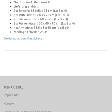
Nur für den Außenbereich
Lieferung enthält:
1 x Ecksofa: 63 x 63 x 73 cm (L x B x H)
6 x Mittelsitz: 59 x 63 x 73 cm (L x B x H)
7 x Sitzkissen: 60 x 60 x 8 cm (L x B x H)
8 x Rückenkissen: 60 x 40 x 10 cm (L x B x H)
4 x Armlehne: 58,5 x 8 x 60 cm (L x B x H)
Montage Erforderlich: Ja
Deklaration von Massivholz
MEHR ÜBER...
Impressum
Kontakt
Versand- & Zahlungsbedingungen