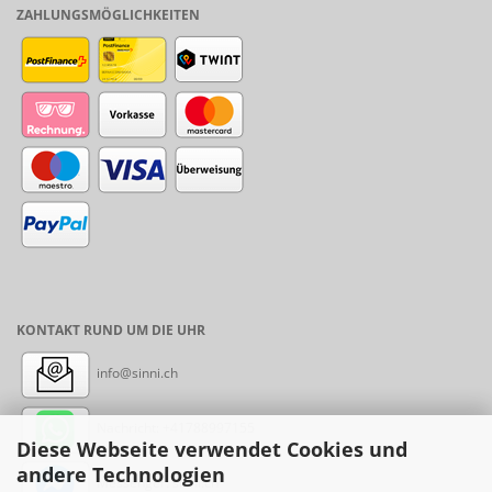
ZAHLUNGSMÖGLICHKEITEN
KONTAKT RUND UM DIE UHR
info@sinni.ch
Nachricht:
+41788997155
Diese Webseite verwendet Cookies und
andere Technologien
Messenger: sinni.ch