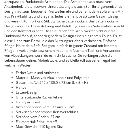
anzupassen. Funktionale Armlehnen: Die Armlehnen aus massivem
Akazienholz bieten sowohl Unterstützung als auch Stil. Ihr ergonomisches
Design lädt zum bequemen Verweilen ein und verleiht dem Sofa einen Mix
aus Praktikabilität und Eleganz. Jedes Element passt zum Gesamtdesign
und vereint Komfort und Stil. Stylische Lattenrücken: Das Lattenrücken-
Design sorgt für Unterstützung und Belüftung, was das Sofa stabiler macht
und den Komfort erhöht. Diese durchdachte Wahl wertet nicht nur die
Funktionalität auf, sondern gibt dem Design einen eleganten Touch. Es ist
diese Liebe zum Detail, die das Nutzungserlebnis verbessert. Einfache
Pflege: Halte dein Sofa-Set ganz einfach in gutem Zustand mit leichten
Pflegehinweisen wie abwischen mit einem feuchten Tuch und Verwenden
von Abdeckungen, wenn du es nicht brauchst. So verlängert sich die
Lebensdauer deines Möbelstücks und es bleibt toll aussehen, egal bei
welchem Wetter.
Farbe: Natur und Anthrazit
Material: Massives Akazienholz und Polyester
Gesamtmaße: 249 x 130,5 x 73 cm (L x B x H)
Haltbar
Latten-Design
Unterstützende Rückenlehne
Handy armrest
Armlehnenhöhe vom Sitz aus: 23 cm
Sitzkissen abnehmbar: Reissverschluss
Sitzhöhe vom Boden: 37 cm
Füllmaterial: Schaumstoff
Max. Gewicht: 110 kg pro Sitz