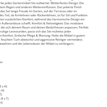
arbe jedes Gartenmöbel-Set aufwertet. Wetterfestes Design: Die
chtem Regen und anderen Wettereinflüssen. Das polierte Finish
 das Set lange Freude im Garten, auf der Terrasse oder im
es Teil, ob Armlehnen oder Rückenlehnen, ist für Stil und Funktion
ren zusätzlichen Komfort, während das harmonische Design ein
Außenanlässe schafft. Komfort & Vielseitigkeit: Das modulare
, die sich deinem Raum und deinen Bedürfnissen anpassen. Perfekt
ruhige Lesestunden, passt sich das Set mühelos jeder
Komfort. Einfache Pflege & Wartung: Halte die Möbel in gutem
 feuchten Tuch abwischst und aggressive Reiniger vermeidest.
 bewahren und die Lebensdauer der Möbel zu verlängern.
ss
B x H)
x H)
T)
 B x T)
 H)