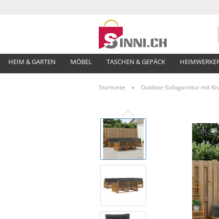
HEIM & GARTEN
MÖBEL
TASCHEN & GEPÄCK
HEIMWERKE
Startseite
»
Outdoor-Sofagarnitur mit Kis