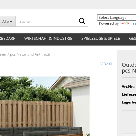
Suche...
Alle
Powered by
Tr
RBEDARF
WIRTSCHAFT & INDUSTRIE
SPIELZEUGE & SPIELE
GES
sen 7 pcs Natur und Anthrazit
Outdo
VIDAXL
pcs N
Art.Nr.:
Lieferze
Lagerbe