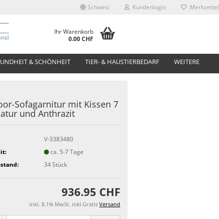
Schweiz
Kundenlogin
Merkzettel
Ihr Warenkorb
anslate
0.00 CHF
UNDHEIT & SCHÖNHEIT
TIER- & HAUSTIERBEDARF
WEITERE
or-Sofagarnitur mit Kissen 7
atur und Anthrazit
V-3383480
it:
ca. 5-7 Tage
stand:
34
Stück
936.95 CHF
inkl. 8.1% MwSt. inkl.Gratis
Versand