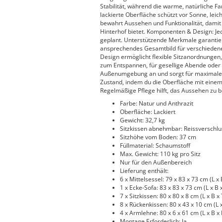
Stabilität, während die warme, natürliche F
lackierte Oberfläche schützt vor Sonne, lei
bewahrt Aussehen und Funktionalität, damit
Hinterhof bietet. Komponenten & Design: Jed
geplant. Unterstützende Merkmale garantie
ansprechendes Gesamtbild für verschiedene 
Design ermöglicht flexible Sitzanordnungen
zum Entspannen, für gesellige Abende oder 
Außenumgebung an und sorgt für maximalen 
Zustand, indem du die Oberfläche mit einem
Regelmäßige Pflege hilft, das Aussehen zu
Farbe: Natur und Anthrazit
Oberfläche: Lackiert
Gewicht: 32,7 kg
Sitzkissen abnehmbar: Reissverschlu
Sitzhöhe vom Boden: 37 cm
Füllmaterial: Schaumstoff
Max. Gewicht: 110 kg pro Sitz
Nur für den Außenbereich
Lieferung enthält:
6 x Mittelsessel: 79 x 83 x 73 cm (L x 
1 x Ecke-Sofa: 83 x 83 x 73 cm (L x B 
7 x Sitzkissen: 80 x 80 x 8 cm (L x B x 
8 x Rückenkissen: 80 x 43 x 10 cm (L x
4 x Armlehne: 80 x 6 x 61 cm (L x B x
Montage Erforderlich: Ja