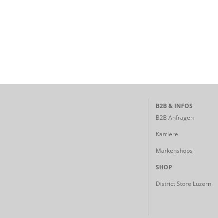
B2B & INFOS
B2B Anfragen
Karriere
Markenshops
SHOP
District Store Luzern