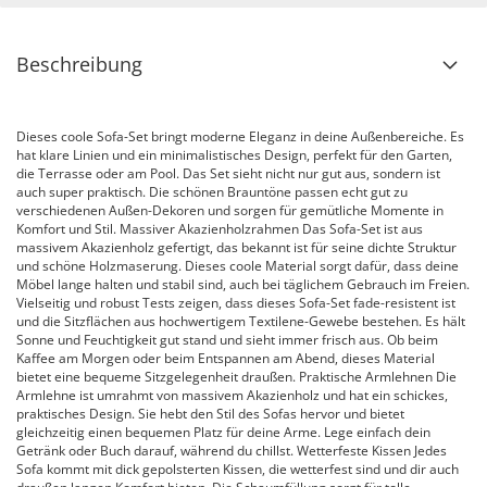
Beschreibung
Dieses coole Sofa-Set bringt moderne Eleganz in deine Außenbereiche. Es
hat klare Linien und ein minimalistisches Design, perfekt für den Garten,
die Terrasse oder am Pool. Das Set sieht nicht nur gut aus, sondern ist
auch super praktisch. Die schönen Brauntöne passen echt gut zu
verschiedenen Außen-Dekoren und sorgen für gemütliche Momente in
Komfort und Stil. Massiver Akazienholzrahmen Das Sofa-Set ist aus
massivem Akazienholz gefertigt, das bekannt ist für seine dichte Struktur
und schöne Holzmaserung. Dieses coole Material sorgt dafür, dass deine
Möbel lange halten und stabil sind, auch bei täglichem Gebrauch im Freien.
Vielseitig und robust Tests zeigen, dass dieses Sofa-Set fade-resistent ist
und die Sitzflächen aus hochwertigem Textilene-Gewebe bestehen. Es hält
Sonne und Feuchtigkeit gut stand und sieht immer frisch aus. Ob beim
Kaffee am Morgen oder beim Entspannen am Abend, dieses Material
bietet eine bequeme Sitzgelegenheit draußen. Praktische Armlehnen Die
Armlehne ist umrahmt von massivem Akazienholz und hat ein schickes,
praktisches Design. Sie hebt den Stil des Sofas hervor und bietet
gleichzeitig einen bequemen Platz für deine Arme. Lege einfach dein
Getränk oder Buch darauf, während du chillst. Wetterfeste Kissen Jedes
Sofa kommt mit dick gepolsterten Kissen, die wetterfest sind und dir auch