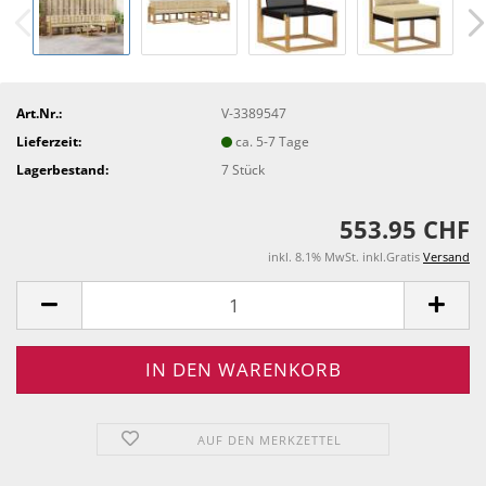
Art.Nr.:
V-3389547
Lieferzeit:
ca. 5-7 Tage
Lagerbestand:
7
Stück
553.95 CHF
inkl. 8.1% MwSt. inkl.Gratis
Versand
AUF DEN MERKZETTEL