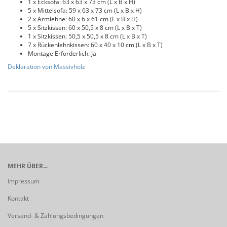
1 x Ecksofa: 63 x 63 x 73 cm (L x B x H)
5 x Mittelsofa: 59 x 63 x 73 cm (L x B x H)
2 x Armlehne: 60 x 6 x 61 cm (L x B x H)
5 x Sitzkissen: 60 x 50,5 x 8 cm (L x B x T)
1 x Sitzkissen: 50,5 x 50,5 x 8 cm (L x B x T)
7 x Rückenlehnkissen: 60 x 40 x 10 cm (L x B x T)
Montage Erforderlich: Ja
Deklaration von Massivholz
MEHR ÜBER...
Impressum
Kontakt
Versand- & Zahlungsbedingungen