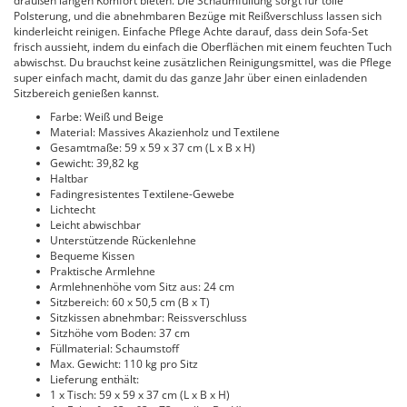
draußen langen Komfort bieten. Die Schaumfüllung sorgt für tolle
Polsterung, und die abnehmbaren Bezüge mit Reißverschluss lassen sich
kinderleicht reinigen. Einfache Pflege Achte darauf, dass dein Sofa-Set
frisch aussieht, indem du einfach die Oberflächen mit einem feuchten Tuch
abwischst. Du brauchst keine zusätzlichen Reinigungsmittel, was die Pflege
super einfach macht, damit du das ganze Jahr über einen einladenden
Sitzbereich genießen kannst.
Farbe: Weiß und Beige
Material: Massives Akazienholz und Textilene
Gesamtmaße: 59 x 59 x 37 cm (L x B x H)
Gewicht: 39,82 kg
Haltbar
Fadingresistentes Textilene-Gewebe
Lichtecht
Leicht abwischbar
Unterstützende Rückenlehne
Bequeme Kissen
Praktische Armlehne
Armlehnenhöhe vom Sitz aus: 24 cm
Sitzbereich: 60 x 50,5 cm (B x T)
Sitzkissen abnehmbar: Reissverschluss
Sitzhöhe vom Boden: 37 cm
Füllmaterial: Schaumstoff
Max. Gewicht: 110 kg pro Sitz
Lieferung enthält:
1 x Tisch: 59 x 59 x 37 cm (L x B x H)