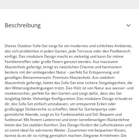
Beschreibung
Dieses Outdoor-Sofa-Set sorgt für ein modernes und schlichtes Ambiente,
das sich problemlos in jeden Garten, jede Terrasse oder den Poolbereich
einfügt. Das modulare Design macht es vielseitig und kann für intime
Familientreffen oder große Feiern genutzt werden. Aus massivem
Akazienholz gefertigt, bringt es natürlichen Charme und harmoniert
bestens mit der umliegenden Natur – perfekt für Entspannung und
geselliges Beisammensein. Premium Akazienholz: Aus stabilem
Akazienholz gefertigt, bietet das Sofa-Set eine sichere Sitzgelegenheit, die
den Witterungsbedingungen trotzt. Das Holz ist von Natur aus wasser- und
insektensicher, perfekt für den Garten und sorgt dafür, dass das Set
langlebig bleibt. Vielseitige Konfiguration: Das modulare Design erlaubt es
dir, das Sofa-Set einfach umzubauen, um entspannte Ecken oder
großzügige Sitzbereiche zu schaffen. Ideal für Gartenpartys oder
gemütliche Abende, sorgt es für Funktionalität und Stil. Bequem und
funktional: Mit festem Lattenrost und einer lamellenartigen Rückenlehne
bietet das Set stabilen Komfort. Das Design fördert die Luftzirkulation und
ist somit ideal für wärmeres Wetter. Zusammen mit bequemen Kissen,
kannst du es dir so richtig gemütlich machen. Elegante Armlehnen: Die