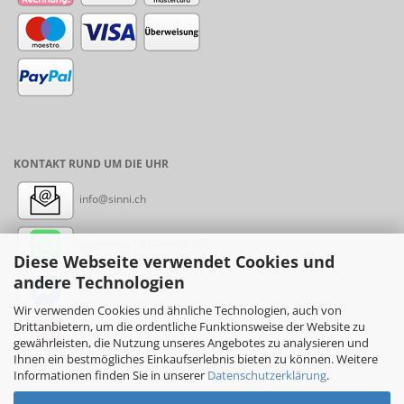
KONTAKT RUND UM DIE UHR
info@sinni.ch
Nachricht:
+41788997155
Diese Webseite verwendet Cookies und
andere Technologien
Messenger: sinni.ch
Wir verwenden Cookies und ähnliche Technologien, auch von
Drittanbietern, um die ordentliche Funktionsweise der Website zu
Instagram: sinni_ch
gewährleisten, die Nutzung unseres Angebotes zu analysieren und
Ihnen ein bestmögliches Einkaufserlebnis bieten zu können. Weitere
Informationen finden Sie in unserer
Datenschutzerklärung
.