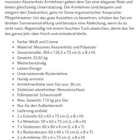
massiven Akazienholz-Armlehnen geben dem Set eine elegante Note und
bieten gleichzeitig Unterstützung. Die Armlehnen sind bequem und
steigern den Sitzkomfort, ganz im Sinne ergonomischer Ansprüche.
Pflegehinweise: Um das gute Aussehen zu bewahren, schütze das Set vor
direkter Sonneneinstrahlung und benutze eine Abdeckung, wenn du es
nicht nutzt. Regelmäßig mit einem feuchten Tuch abwischen, damit das Set
das ganze Jahr über frisch und einladend bleibt.
Farbe: Weiß und Creme
Material: Massives Akazienholz und Polyester
Gesamtmaße: 304 x 126,5 x 73 cm (L x B x H)
Gewicht: 32,62 kg
Wetterbeständig
Latten-Design
Unterstützende Rückenlehne
Handy armrest
Armlehnenhöhe vom Sitz aus: 36 cm
Sitzkissen abnehmbar: Reissverschluss
Füllmaterial: Schaumstoff
Max. Gewicht: 110 kg pro Sitz
Nur für den Außenbereich
Lieferung enthält:
2 x Ecksofa: 63 x 63 x 73 cm (L x B x H)
5 x Mittelsitz: 59 x 63 x 73 cm (L x B x H)
7 x Sitzkissen: 60 x 60 x 8 cm (L x B x T)
9 x Rückenkissen: 60 x 40 x 10 cm (L x B x T)
2 x Armlehne: 59 x 4 x 73 cm (L x B x H)