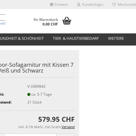
Schweiz
Kundenlogin
Merkzettel
Ihr Warenkorb
anslate
0.00 CHF
UNDHEIT & SCHÖNHEIT
TIER- & HAUSTIERBEDARF
WEITERE
or-Sofagarnitur mit Kissen 7
eiß und Schwarz
V-3389842
it:
ca. 5-7 Tage
stand:
21
Stück
579.95 CHF
inkl. 8.1% MwSt. inkl.Gratis
Versand