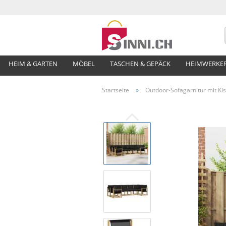
HEIM & GARTEN
MÖBEL
TASCHEN & GEPÄCK
HEIMWERKE
Startseite
»
Outdoor-Sofagarnitur mit Ki