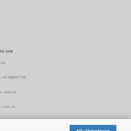
IE UHR
i.ch
:
+41788997155
: sinni.ch
 sinni_ch
Alle Akzeptieren