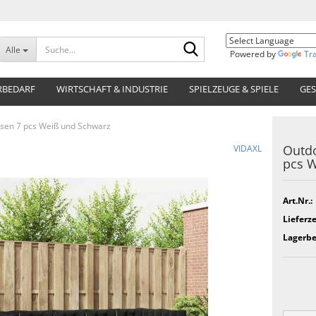
Suche...
Alle
Powered by
Tr
RBEDARF
WIRTSCHAFT & INDUSTRIE
SPIELZEUGE & SPIELE
GES
ssen 7 pcs Weiß und Schwarz
Outdo
VIDAXL
pcs W
Art.Nr.:
Lieferze
Lagerbe