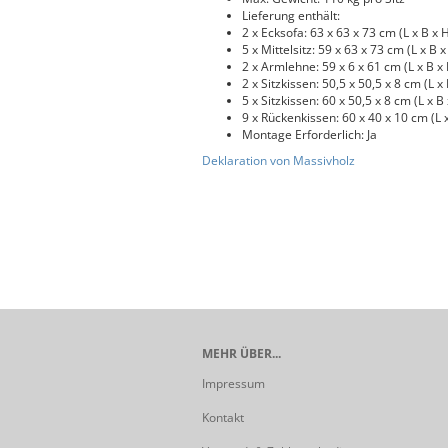
Lieferung enthält:
2 x Ecksofa: 63 x 63 x 73 cm (L x B x 
5 x Mittelsitz: 59 x 63 x 73 cm (L x B x
2 x Armlehne: 59 x 6 x 61 cm (L x B x
2 x Sitzkissen: 50,5 x 50,5 x 8 cm (L x
5 x Sitzkissen: 60 x 50,5 x 8 cm (L x B
9 x Rückenkissen: 60 x 40 x 10 cm (L 
Montage Erforderlich: Ja
Deklaration von Massivholz
MEHR ÜBER...
Impressum
Kontakt