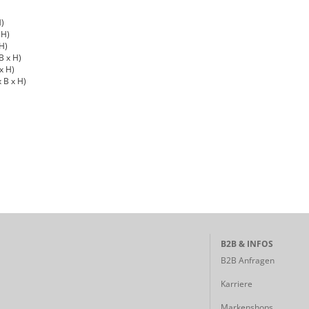
H)
 H)
 H)
 B x H)
 x H)
x B x H)
B2B & INFOS
B2B Anfragen
Karriere
Markenshops