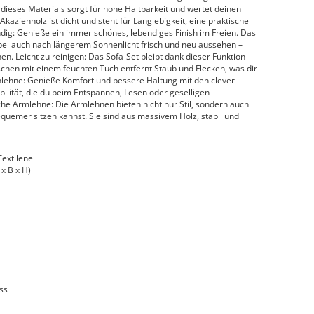
 dieses Materials sorgt für hohe Haltbarkeit und wertet deinen
kazienholz ist dicht und steht für Langlebigkeit, eine praktische
dig: Genieße ein immer schönes, lebendiges Finish im Freien. Das
öbel auch nach längerem Sonnenlicht frisch und neu aussehen –
. Leicht zu reinigen: Das Sofa-Set bleibt dank dieser Funktion
schen mit einem feuchten Tuch entfernt Staub und Flecken, was dir
nlehne: Genieße Komfort und bessere Haltung mit den clever
bilität, die du beim Entspannen, Lesen oder geselligen
he Armlehne: Die Armlehnen bieten nicht nur Stil, sondern auch
quemer sitzen kannst. Sie sind aus massivem Holz, stabil und
Textilene
x B x H)
ss