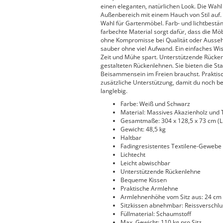
einen eleganten, natürlichen Look. Die Wahl
Außenbereich mit einem Hauch von Stil auf. A
Wahl für Gartenmöbel. Farb- und lichtbestän
farbechte Material sorgt dafür, dass die M
ohne Kompromisse bei Qualität oder Aussehen
sauber ohne viel Aufwand. Ein einfaches Wi
Zeit und Mühe spart. Unterstützende Rücke
gestalteten Rückenlehnen. Sie bieten die Sta
Beisammensein im Freien brauchst. Praktisc
zusätzliche Unterstützung, damit du noch be
langlebig.
Farbe: Weiß und Schwarz
Material: Massives Akazienholz und 
Gesamtmaße: 304 x 128,5 x 73 cm (L 
Gewicht: 48,5 kg
Haltbar
Fadingresistentes Textilene-Gewebe
Lichtecht
Leicht abwischbar
Unterstützende Rückenlehne
Bequeme Kissen
Praktische Armlehne
Armlehnenhöhe vom Sitz aus: 24 cm
Sitzkissen abnehmbar: Reissverschlu
Füllmaterial: Schaumstoff
Max. Gewicht: 110 kg pro Sitz