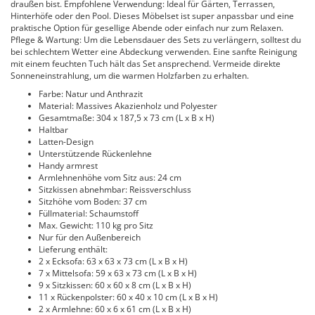
draußen bist. Empfohlene Verwendung: Ideal für Gärten, Terrassen,
Hinterhöfe oder den Pool. Dieses Möbelset ist super anpassbar und eine
praktische Option für gesellige Abende oder einfach nur zum Relaxen.
Pflege & Wartung: Um die Lebensdauer des Sets zu verlängern, solltest du
bei schlechtem Wetter eine Abdeckung verwenden. Eine sanfte Reinigung
mit einem feuchten Tuch hält das Set ansprechend. Vermeide direkte
Sonneneinstrahlung, um die warmen Holzfarben zu erhalten.
Farbe: Natur und Anthrazit
Material: Massives Akazienholz und Polyester
Gesamtmaße: 304 x 187,5 x 73 cm (L x B x H)
Haltbar
Latten-Design
Unterstützende Rückenlehne
Handy armrest
Armlehnenhöhe vom Sitz aus: 24 cm
Sitzkissen abnehmbar: Reissverschluss
Sitzhöhe vom Boden: 37 cm
Füllmaterial: Schaumstoff
Max. Gewicht: 110 kg pro Sitz
Nur für den Außenbereich
Lieferung enthält:
2 x Ecksofa: 63 x 63 x 73 cm (L x B x H)
7 x Mittelsofa: 59 x 63 x 73 cm (L x B x H)
9 x Sitzkissen: 60 x 60 x 8 cm (L x B x H)
11 x Rückenpolster: 60 x 40 x 10 cm (L x B x H)
2 x Armlehne: 60 x 6 x 61 cm (L x B x H)