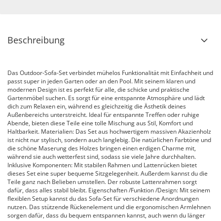
Beschreibung
Das Outdoor-Sofa-Set verbindet mühelos Funktionalität mit Einfachheit und
passt super in jeden Garten oder an den Pool. Mit seinem klaren und
modernen Design ist es perfekt für alle, die schicke und praktische
Gartenmöbel suchen. Es sorgt für eine entspannte Atmosphäre und lädt
dich zum Relaxen ein, während es gleichzeitig die Ästhetik deines
Außenbereichs unterstreicht. Ideal für entspannte Treffen oder ruhige
Abende, bieten diese Teile eine tolle Mischung aus Stil, Komfort und
Haltbarkeit. Materialien: Das Set aus hochwertigem massiven Akazienholz
ist nicht nur stylisch, sondern auch langlebig. Die natürlichen Farbtöne und
die schöne Maserung des Holzes bringen einen erdigen Charme mit,
während sie auch wetterfest sind, sodass sie viele Jahre durchhalten.
Inklusive Komponenten: Mit stabilen Rahmen und Lattenrücken bietet
dieses Set eine super bequeme Sitzgelegenheit. Außerdem kannst du die
Teile ganz nach Belieben umstellen. Der robuste Lattenrahmen sorgt
dafür, dass alles stabil bleibt. Eigenschaften /Funktion /Design: Mit seinem
flexiblen Setup kannst du das Sofa-Set für verschiedene Anordnungen
nutzen. Das stützende Rückenelement und die ergonomischen Armlehnen
sorgen dafür, dass du bequem entspannen kannst, auch wenn du länger