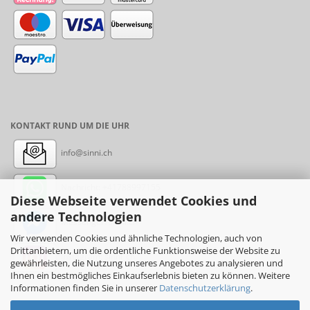
KONTAKT RUND UM DIE UHR
info@sinni.ch
Nachricht:
+41788997155
Diese Webseite verwendet Cookies und
andere Technologien
Messenger: sinni.ch
Wir verwenden Cookies und ähnliche Technologien, auch von
Drittanbietern, um die ordentliche Funktionsweise der Website zu
Instagram: sinni_ch
gewährleisten, die Nutzung unseres Angebotes zu analysieren und
Ihnen ein bestmögliches Einkaufserlebnis bieten zu können. Weitere
Informationen finden Sie in unserer
Datenschutzerklärung
.