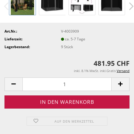
Art.Nr.:
V-4003909
Lieferzeit:
ca. 5-7 Tage
Lagerbestand:
9
Stück
481.95 CHF
inkl. 8.1% MwSt. inkl.Gratis
Versand
AUF DEN MERKZETTEL