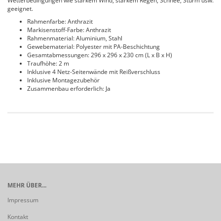
Wetterbedingungen wie starkem Wind, starkem Regen, Schnee, Sturm usw.
geeignet.
Rahmenfarbe: Anthrazit
Markisenstoff-Farbe: Anthrazit
Rahmenmaterial: Aluminium, Stahl
Gewebematerial: Polyester mit PA-Beschichtung
Gesamtabmessungen: 296 x 296 x 230 cm (L x B x H)
Traufhöhe: 2 m
Inklusive 4 Netz-Seitenwände mit Reißverschluss
Inklusive Montagezubehör
Zusammenbau erforderlich: Ja
MEHR ÜBER...
Impressum
Kontakt