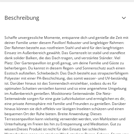
Beschreibung
Schaffe unvergessliche Momente, entspanne dich und genieße die Zeit mit
deiner Familie unter diesem Pavillon! Robuster und langlebiger Rahmen:
Der Rahmen besteht aus rostfreiem Stahl und wird für den langfristigen
Einsatz im Außenbereich gewählt. Das Gartenzelt ist stabil und standfest
dank solider Balken, die das Dach tragen, und verstärkte Ständer. Viel
Platz: Der Gartenpavillon ist groß genug, um deine Familie und Gäste zu
beherbergen. Du kannst in diesem Regen- und Sonnenschutz auch einen
Esstisch aufstellen. Schiebedach: Das Dach besteht aus strapazierfähigem
Polyester mit einer PA-Beschichtung, das somit wasser- und UV-beständig
ist. Darüber hinaus ist das Sonnendach einziehbar, sodass du es für
optimalen Schatten verstellen kannst und so eine angenehme Umgebung
im Außenbereich genießen. Moskitonetz-Seitenwände: Die Netz-
Seitenwände sorgen für eine gute Luftzirkulation und ermöglichen es dir,
eine private Atmosphäre mit Familie und Freunden zu genießen. Darüber
hinaus können sie dich effektiv vor lästigen Insekten schützen und einen
bequemen Ort der Ruhe bieten. Breite Anwendung: Dieses
Terrassenpavillon kann vielseitig verwendet werden, von Mahlzeiten und
Unterhaltung im Freien bis hin zu Entspannung und Meditation. Gut zu
wissen:Dieses Produkt ist nicht für den Einsatz bei schlechten