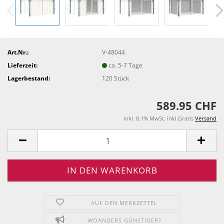
Art.Nr.:
V-48044
Lieferzeit:
ca. 5-7 Tage
Lagerbestand:
120
Stück
589.95 CHF
inkl. 8.1% MwSt. inkl.Gratis
Versand
AUF DEN MERKZETTEL
WOANDERS GÜNSTIGER?