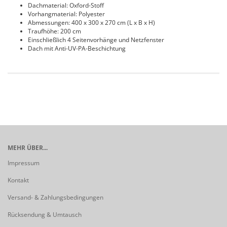
Dachmaterial: Oxford-Stoff
Vorhangmaterial: Polyester
Abmessungen: 400 x 300 x 270 cm (L x B x H)
Traufhöhe: 200 cm
Einschließlich 4 Seitenvorhänge und Netzfenster
Dach mit Anti-UV-PA-Beschichtung
MEHR ÜBER...
Impressum
Kontakt
Versand- & Zahlungsbedingungen
Rücksendung & Umtausch