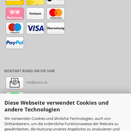
KONTAKT RUND UM DIE UHR
info@sinni.ch
Nachricht:
+41788997155
Diese Webseite verwendet Cookies und
andere Technologien
Messenger: sinni.ch
Wir verwenden Cookies und ähnliche Technologien, auch von
Drittanbietern, um die ordentliche Funktionsweise der Website zu
Instagram: sinni_ch
gewährleisten, die Nutzung unseres Angebotes zu analysieren und