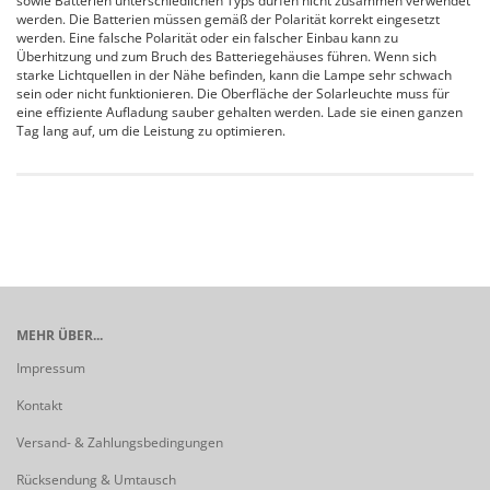
sowie Batterien unterschiedlichen Typs dürfen nicht zusammen verwendet
werden. Die Batterien müssen gemäß der Polarität korrekt eingesetzt
werden. Eine falsche Polarität oder ein falscher Einbau kann zu
Überhitzung und zum Bruch des Batteriegehäuses führen. Wenn sich
starke Lichtquellen in der Nähe befinden, kann die Lampe sehr schwach
sein oder nicht funktionieren. Die Oberfläche der Solarleuchte muss für
eine effiziente Aufladung sauber gehalten werden. Lade sie einen ganzen
Tag lang auf, um die Leistung zu optimieren.
MEHR ÜBER...
Impressum
Kontakt
Versand- & Zahlungsbedingungen
Rücksendung & Umtausch