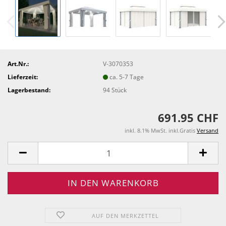
Art.Nr.:
V-3070353
Lieferzeit:
ca. 5-7 Tage
Lagerbestand:
94
Stück
691.95 CHF
inkl. 8.1% MwSt. inkl.Gratis
Versand
AUF DEN MERKZETTEL