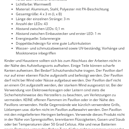
Lichtfarbe: Warmweiß
Material: Aluminium, Stahl, Polyester mit PA-Beschichtung
Gesamtgröße: 4 x 3 m (L x B)
Länge der einzelnen Stränge: 3 m
Anzahl der LEDs: 43
Abstand zwischen LEDs: 0,1 m
Abstand zwischen Einbaustecker und erster LED: 1 m
Energiequelle: Solarenergie
Doppeldachdesign für eine gute Luftzirkulation
Wasser- und schmutzabweisend sowie UV-beständig; Vorhänge und
Moskitonetze inbegriffen
Kinder und Haustiere sollten sich bis zum Abschluss der Arbeiten nicht in
der Nähe des Aufstellungsorts aufhalten. Einige Teile können scharfe
Kanten aufweisen. Bei Bedarf Schutzhandschuhe tragen. Der Pavillon darf
nur auf einer ebenen Fläche aufgestellt und befestigt werden. Der Pavillon
darf nicht bei Wind oder Nässe aufgebaut werden. Der Pavillon darf nicht
an einem Ort aufgestellt werden, der starkem Wind ausgesetzt ist. Bei der
Verwendung von Elektrowerkzeugen oder Leitern sind stets die
Sicherheitshinweise des Herstellers zu beachten, um Verletzungen zu
vermeiden. KEINE offenen Flammen im Pavillon oder in der Nähe des
Pavillons verwenden. Heiße Gegenstände wie kürzlich verwendete Grills,
Lötlampen usw. dürfen nicht im Pavillon aufbewahrt werden. Den Pavillon
mit den mitgelieferten Heringen befestigen. Verwende dieses Produkt nicht
in der Nähe von Sprengstoffen, brennbaren Flüssigkeiten, Gasen und Staub
oder bei Temperaturen über 50 Grad Celsius. Alte und neue Batterien