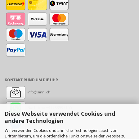
KONTAKT RUND UM DIE UHR
info@sinni.ch
Nachricht:
+41788997155
Diese Webseite verwendet Cookies und
andere Technologien
Messenger: sinni.ch
Wir verwenden Cookies und ähnliche Technologien, auch von
Drittanbietern, um die ordentliche Funktionsweise der Website zu
Instagram: sinni_ch