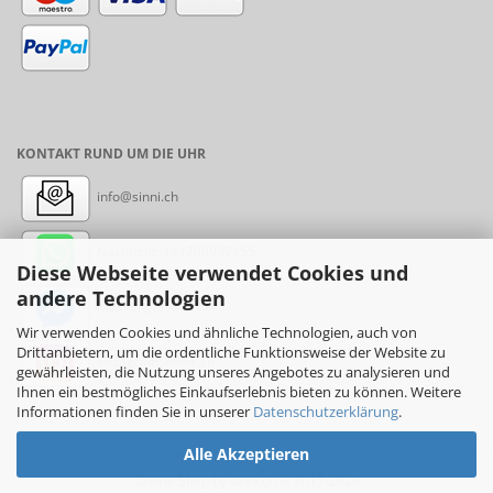
KONTAKT RUND UM DIE UHR
info@sinni.ch
Nachricht:
+41788997155
Diese Webseite verwendet Cookies und
andere Technologien
Messenger: sinni.ch
Wir verwenden Cookies und ähnliche Technologien, auch von
Drittanbietern, um die ordentliche Funktionsweise der Website zu
Instagram: sinni_ch
gewährleisten, die Nutzung unseres Angebotes zu analysieren und
Ihnen ein bestmögliches Einkaufserlebnis bieten zu können. Weitere
Informationen finden Sie in unserer
Datenschutzerklärung
.
Alle Akzeptieren
Online-Shop
by sinni.ch © 2017-2026