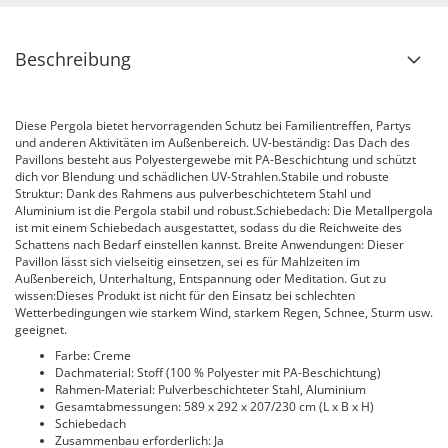
Beschreibung
Diese Pergola bietet hervorragenden Schutz bei Familientreffen, Partys
und anderen Aktivitäten im Außenbereich. UV-beständig: Das Dach des
Pavillons besteht aus Polyestergewebe mit PA-Beschichtung und schützt
dich vor Blendung und schädlichen UV-Strahlen.Stabile und robuste
Struktur: Dank des Rahmens aus pulverbeschichtetem Stahl und
Aluminium ist die Pergola stabil und robust.Schiebedach: Die Metallpergola
ist mit einem Schiebedach ausgestattet, sodass du die Reichweite des
Schattens nach Bedarf einstellen kannst. Breite Anwendungen: Dieser
Pavillon lässt sich vielseitig einsetzen, sei es für Mahlzeiten im
Außenbereich, Unterhaltung, Entspannung oder Meditation. Gut zu
wissen:Dieses Produkt ist nicht für den Einsatz bei schlechten
Wetterbedingungen wie starkem Wind, starkem Regen, Schnee, Sturm usw.
geeignet.
Farbe: Creme
Dachmaterial: Stoff (100 % Polyester mit PA-Beschichtung)
Rahmen-Material: Pulverbeschichteter Stahl, Aluminium
Gesamtabmessungen: 589 x 292 x 207/230 cm (L x B x H)
Schiebedach
Zusammenbau erforderlich: Ja