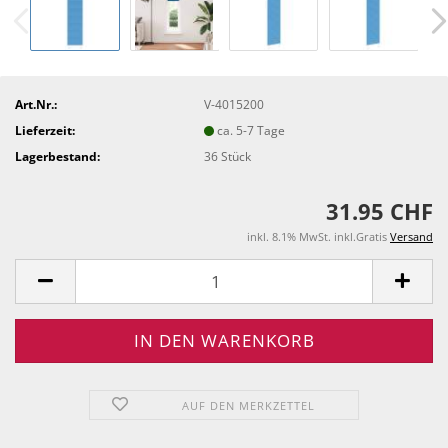
Art.Nr.:
V-4015200
Lieferzeit:
ca. 5-7 Tage
Lagerbestand:
36
Stück
31.95 CHF
inkl. 8.1% MwSt. inkl.Gratis
Versand
AUF DEN MERKZETTEL