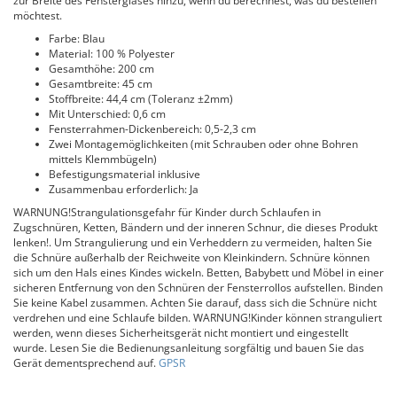
zur Breite des Fensterglases hinzu, wenn du berechnest, was du bestellen
möchtest.
Farbe: Blau
Material: 100 % Polyester
Gesamthöhe: 200 cm
Gesamtbreite: 45 cm
Stoffbreite: 44,4 cm (Toleranz ±2mm)
Mit Unterschied: 0,6 cm
Fensterrahmen-Dickenbereich: 0,5-2,3 cm
Zwei Montagemöglichkeiten (mit Schrauben oder ohne Bohren
mittels Klemmbügeln)
Befestigungsmaterial inklusive
Zusammenbau erforderlich: Ja
WARNUNG!Strangulationsgefahr für Kinder durch Schlaufen in
Zugschnüren, Ketten, Bändern und der inneren Schnur, die dieses Produkt
lenken!. Um Strangulierung und ein Verheddern zu vermeiden, halten Sie
die Schnüre außerhalb der Reichweite von Kleinkindern. Schnüre können
sich um den Hals eines Kindes wickeln. Betten, Babybett und Möbel in einer
sicheren Entfernung von den Schnüren der Fensterrollos aufstellen. Binden
Sie keine Kabel zusammen. Achten Sie darauf, dass sich die Schnüre nicht
verdrehen und eine Schlaufe bilden. WARNUNG!Kinder können stranguliert
werden, wenn dieses Sicherheitsgerät nicht montiert und eingestellt
wurde. Lesen Sie die Bedienungsanleitung sorgfältig und bauen Sie das
Gerät dementsprechend auf.
GPSR