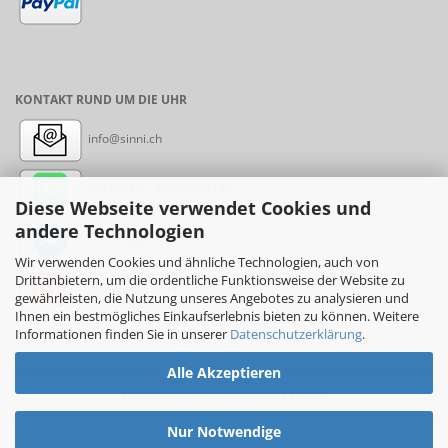
KONTAKT RUND UM DIE UHR
info@sinni.ch
Nachricht:
+41788997155
Diese Webseite verwendet Cookies und
andere Technologien
Messenger: sinni.ch
Wir verwenden Cookies und ähnliche Technologien, auch von
Drittanbietern, um die ordentliche Funktionsweise der Website zu
Instagram: sinni_ch
gewährleisten, die Nutzung unseres Angebotes zu analysieren und
Ihnen ein bestmögliches Einkaufserlebnis bieten zu können. Weitere
Informationen finden Sie in unserer
Datenschutzerklärung
.
Alle Akzeptieren
Online-Shop
by sinni.ch © 2017-2026
Nur Notwendige