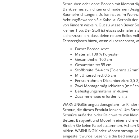
Schrauben oder ohne Bohren mit Klemmträg
Dank seines schlichten und modernen Design
Raumeinrichtungen. Du kannst es im Wohnz
Achtung:Bewahren Sie Kabel außerhalb der R
von Kindern wickeln. Gut zu wissen:Bevor Sie
kleiner Tipp: Der Stoff ist etwas schmaler a
sicherzustellen, dass deine neuen Rollos vol
Fensterglases hinzu, wenn du berechnest, w
Farbe: Bordeauxrot
Material: 100 % Polyester
Gesamthöhe: 100 cm
Gesamtbreite: 55 cm
Stoffbreite: 54,4 cm (Toleranz ±2mm
Mit Unterschied: 0,6 cm
Fensterrahmen-Dickenbereich: 0,5-2
Zwei Montagemöglichkeiten (mit Sc
Befestigungsmaterial inklusive
Zusammenbau erforderlich: Ja
WARNUNG!Strangulationsgefahr für Kinder d
Schnur, die dieses Produkt lenken!. Um Stra
Schnüre außerhalb der Reichweite von Klein
Betten, Babybett und Möbel in einer sichere
Binden Sie keine Kabel zusammen. Achten Si
bilden. WARNUNG!Kinder können stranguliert
eingestellt wurde. Lesen Sie die Bedienung