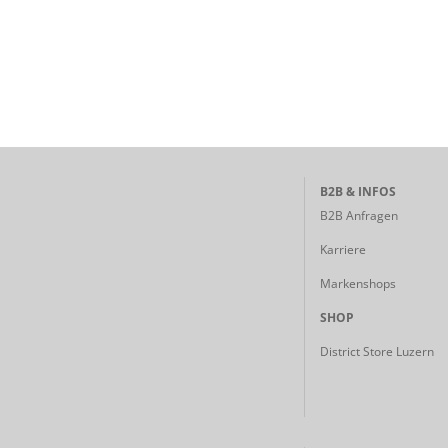
B2B & INFOS
B2B Anfragen
Karriere
Markenshops
SHOP
District Store Luzern