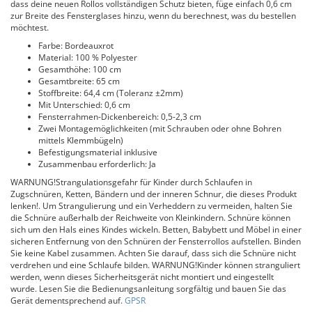
dass deine neuen Rollos vollständigen Schutz bieten, füge einfach 0,6 cm
zur Breite des Fensterglases hinzu, wenn du berechnest, was du bestellen
möchtest.
Farbe: Bordeauxrot
Material: 100 % Polyester
Gesamthöhe: 100 cm
Gesamtbreite: 65 cm
Stoffbreite: 64,4 cm (Toleranz ±2mm)
Mit Unterschied: 0,6 cm
Fensterrahmen-Dickenbereich: 0,5-2,3 cm
Zwei Montagemöglichkeiten (mit Schrauben oder ohne Bohren
mittels Klemmbügeln)
Befestigungsmaterial inklusive
Zusammenbau erforderlich: Ja
WARNUNG!Strangulationsgefahr für Kinder durch Schlaufen in
Zugschnüren, Ketten, Bändern und der inneren Schnur, die dieses Produkt
lenken!. Um Strangulierung und ein Verheddern zu vermeiden, halten Sie
die Schnüre außerhalb der Reichweite von Kleinkindern. Schnüre können
sich um den Hals eines Kindes wickeln. Betten, Babybett und Möbel in einer
sicheren Entfernung von den Schnüren der Fensterrollos aufstellen. Binden
Sie keine Kabel zusammen. Achten Sie darauf, dass sich die Schnüre nicht
verdrehen und eine Schlaufe bilden. WARNUNG!Kinder können stranguliert
werden, wenn dieses Sicherheitsgerät nicht montiert und eingestellt
wurde. Lesen Sie die Bedienungsanleitung sorgfältig und bauen Sie das
Gerät dementsprechend auf.
GPSR