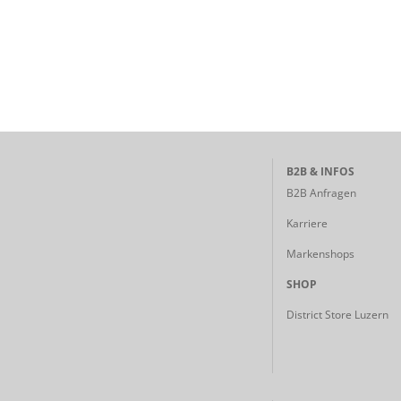
B2B & INFOS
B2B Anfragen
Karriere
Markenshops
SHOP
District Store Luzern