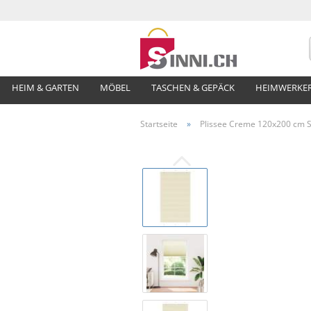
HEIM & GARTEN
MÖBEL
TASCHEN & GEPÄCK
HEIMWERKE
Startseite
»
Plissee Creme 120x200 cm St