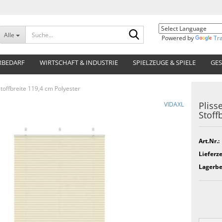
Suche...
Alle
Powered by
Tr
RBEDARF
WIRTSCHAFT & INDUSTRIE
SPIELZEUGE & SPIELE
GES
offbreite 119,4 cm Polyester
Pliss
VIDAXL
Stoff
Art.Nr.:
Lieferze
Lagerbe