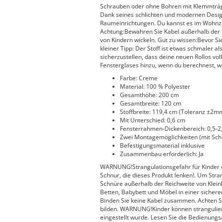
Schrauben oder ohne Bohren mit Klemmträg
Dank seines schlichten und modernen Design
Raumeinrichtungen. Du kannst es im Wohnz
Achtung:Bewahren Sie Kabel außerhalb der R
von Kindern wickeln. Gut zu wissen:Bevor Sie
kleiner Tipp: Der Stoff ist etwas schmaler a
sicherzustellen, dass deine neuen Rollos vol
Fensterglases hinzu, wenn du berechnest, w
Farbe: Creme
Material: 100 % Polyester
Gesamthöhe: 200 cm
Gesamtbreite: 120 cm
Stoffbreite: 119,4 cm (Toleranz ±2m
Mit Unterschied: 0,6 cm
Fensterrahmen-Dickenbereich: 0,5-2
Zwei Montagemöglichkeiten (mit Sc
Befestigungsmaterial inklusive
Zusammenbau erforderlich: Ja
WARNUNG!Strangulationsgefahr für Kinder d
Schnur, die dieses Produkt lenken!. Um Stra
Schnüre außerhalb der Reichweite von Klein
Betten, Babybett und Möbel in einer sichere
Binden Sie keine Kabel zusammen. Achten Si
bilden. WARNUNG!Kinder können stranguliert
eingestellt wurde. Lesen Sie die Bedienung