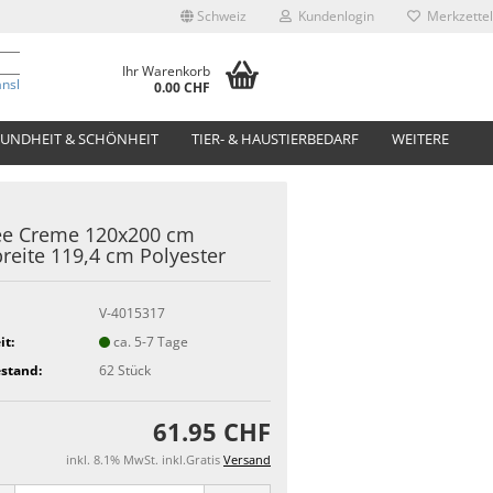
Schweiz
Kundenlogin
Merkzettel
Ihr Warenkorb
anslate
0.00 CHF
UNDHEIT & SCHÖNHEIT
TIER- & HAUSTIERBEDARF
WEITERE
ee Creme 120x200 cm
breite 119,4 cm Polyester
V-4015317
it:
ca. 5-7 Tage
stand:
62
Stück
61.95 CHF
inkl. 8.1% MwSt. inkl.Gratis
Versand