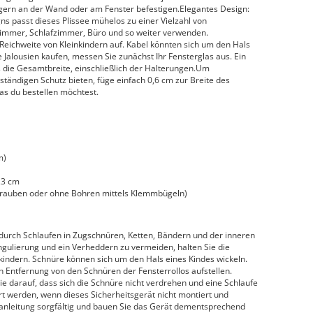
ern an der Wand oder am Fenster befestigen.Elegantes Design:
s passt dieses Plissee mühelos zu einer Vielzahl von
immer, Schlafzimmer, Büro und so weiter verwenden.
eichweite von Kleinkindern auf. Kabel könnten sich um den Hals
 Jalousien kaufen, messen Sie zunächst Ihr Fensterglas aus. Ein
ls die Gesamtbreite, einschließlich der Halterungen.Um
lständigen Schutz bieten, füge einfach 0,6 cm zur Breite des
as du bestellen möchtest.
m)
,3 cm
hrauben oder ohne Bohren mittels Klemmbügeln)
urch Schlaufen in Zugschnüren, Ketten, Bändern und der inneren
ngulierung und ein Verheddern zu vermeiden, halten Sie die
kindern. Schnüre können sich um den Hals eines Kindes wickeln.
n Entfernung von den Schnüren der Fensterrollos aufstellen.
e darauf, dass sich die Schnüre nicht verdrehen und eine Schlaufe
 werden, wenn dieses Sicherheitsgerät nicht montiert und
sanleitung sorgfältig und bauen Sie das Gerät dementsprechend