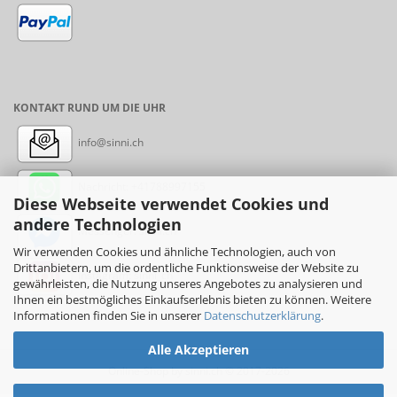
KONTAKT RUND UM DIE UHR
info@sinni.ch
Nachricht:
+41788997155
Diese Webseite verwendet Cookies und
andere Technologien
Messenger: sinni.ch
Wir verwenden Cookies und ähnliche Technologien, auch von
Drittanbietern, um die ordentliche Funktionsweise der Website zu
Instagram: sinni_ch
gewährleisten, die Nutzung unseres Angebotes zu analysieren und
Ihnen ein bestmögliches Einkaufserlebnis bieten zu können. Weitere
Informationen finden Sie in unserer
Datenschutzerklärung
.
Alle Akzeptieren
Online-Shop
by sinni.ch © 2017-2026