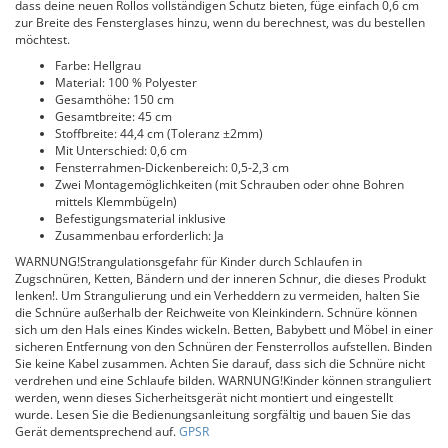
dass deine neuen Rollos vollständigen Schutz bieten, füge einfach 0,6 cm
zur Breite des Fensterglases hinzu, wenn du berechnest, was du bestellen
möchtest.
Farbe: Hellgrau
Material: 100 % Polyester
Gesamthöhe: 150 cm
Gesamtbreite: 45 cm
Stoffbreite: 44,4 cm (Toleranz ±2mm)
Mit Unterschied: 0,6 cm
Fensterrahmen-Dickenbereich: 0,5-2,3 cm
Zwei Montagemöglichkeiten (mit Schrauben oder ohne Bohren
mittels Klemmbügeln)
Befestigungsmaterial inklusive
Zusammenbau erforderlich: Ja
WARNUNG!Strangulationsgefahr für Kinder durch Schlaufen in
Zugschnüren, Ketten, Bändern und der inneren Schnur, die dieses Produkt
lenken!. Um Strangulierung und ein Verheddern zu vermeiden, halten Sie
die Schnüre außerhalb der Reichweite von Kleinkindern. Schnüre können
sich um den Hals eines Kindes wickeln. Betten, Babybett und Möbel in einer
sicheren Entfernung von den Schnüren der Fensterrollos aufstellen. Binden
Sie keine Kabel zusammen. Achten Sie darauf, dass sich die Schnüre nicht
verdrehen und eine Schlaufe bilden. WARNUNG!Kinder können stranguliert
werden, wenn dieses Sicherheitsgerät nicht montiert und eingestellt
wurde. Lesen Sie die Bedienungsanleitung sorgfältig und bauen Sie das
Gerät dementsprechend auf.
GPSR