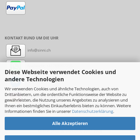
KONTAKT RUND UM DIE UHR
info@sinni.ch
Nachricht:
+41788997155
Diese Webseite verwendet Cookies und
andere Technologien
Messenger: sinni.ch
Wir verwenden Cookies und ähnliche Technologien, auch von
Drittanbietern, um die ordentliche Funktionsweise der Website zu
Instagram: sinni_ch
gewährleisten, die Nutzung unseres Angebotes zu analysieren und
Ihnen ein bestmögliches Einkaufserlebnis bieten zu können. Weitere
Informationen finden Sie in unserer
Datenschutzerklärung
.
Alle Akzeptieren
Online-Shop
by sinni.ch © 2017-2026