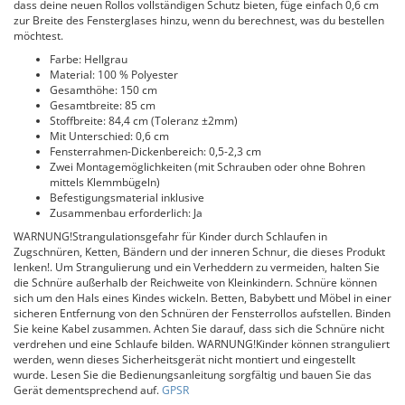
dass deine neuen Rollos vollständigen Schutz bieten, füge einfach 0,6 cm
zur Breite des Fensterglases hinzu, wenn du berechnest, was du bestellen
möchtest.
Farbe: Hellgrau
Material: 100 % Polyester
Gesamthöhe: 150 cm
Gesamtbreite: 85 cm
Stoffbreite: 84,4 cm (Toleranz ±2mm)
Mit Unterschied: 0,6 cm
Fensterrahmen-Dickenbereich: 0,5-2,3 cm
Zwei Montagemöglichkeiten (mit Schrauben oder ohne Bohren
mittels Klemmbügeln)
Befestigungsmaterial inklusive
Zusammenbau erforderlich: Ja
WARNUNG!Strangulationsgefahr für Kinder durch Schlaufen in
Zugschnüren, Ketten, Bändern und der inneren Schnur, die dieses Produkt
lenken!. Um Strangulierung und ein Verheddern zu vermeiden, halten Sie
die Schnüre außerhalb der Reichweite von Kleinkindern. Schnüre können
sich um den Hals eines Kindes wickeln. Betten, Babybett und Möbel in einer
sicheren Entfernung von den Schnüren der Fensterrollos aufstellen. Binden
Sie keine Kabel zusammen. Achten Sie darauf, dass sich die Schnüre nicht
verdrehen und eine Schlaufe bilden. WARNUNG!Kinder können stranguliert
werden, wenn dieses Sicherheitsgerät nicht montiert und eingestellt
wurde. Lesen Sie die Bedienungsanleitung sorgfältig und bauen Sie das
Gerät dementsprechend auf.
GPSR