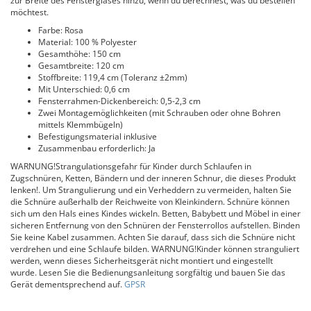
zur Breite des Fensterglases hinzu, wenn du berechnest, was du bestellen
möchtest.
Farbe: Rosa
Material: 100 % Polyester
Gesamthöhe: 150 cm
Gesamtbreite: 120 cm
Stoffbreite: 119,4 cm (Toleranz ±2mm)
Mit Unterschied: 0,6 cm
Fensterrahmen-Dickenbereich: 0,5-2,3 cm
Zwei Montagemöglichkeiten (mit Schrauben oder ohne Bohren
mittels Klemmbügeln)
Befestigungsmaterial inklusive
Zusammenbau erforderlich: Ja
WARNUNG!Strangulationsgefahr für Kinder durch Schlaufen in
Zugschnüren, Ketten, Bändern und der inneren Schnur, die dieses Produkt
lenken!. Um Strangulierung und ein Verheddern zu vermeiden, halten Sie
die Schnüre außerhalb der Reichweite von Kleinkindern. Schnüre können
sich um den Hals eines Kindes wickeln. Betten, Babybett und Möbel in einer
sicheren Entfernung von den Schnüren der Fensterrollos aufstellen. Binden
Sie keine Kabel zusammen. Achten Sie darauf, dass sich die Schnüre nicht
verdrehen und eine Schlaufe bilden. WARNUNG!Kinder können stranguliert
werden, wenn dieses Sicherheitsgerät nicht montiert und eingestellt
wurde. Lesen Sie die Bedienungsanleitung sorgfältig und bauen Sie das
Gerät dementsprechend auf.
GPSR