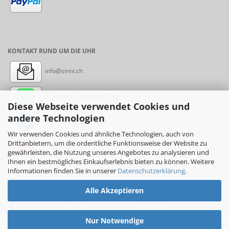
KONTAKT RUND UM DIE UHR
info@sinni.ch
Nachricht:
+41788997155
Diese Webseite verwendet Cookies und
andere Technologien
Messenger: sinni.ch
Wir verwenden Cookies und ähnliche Technologien, auch von
Drittanbietern, um die ordentliche Funktionsweise der Website zu
Instagram: sinni_ch
gewährleisten, die Nutzung unseres Angebotes zu analysieren und
Ihnen ein bestmögliches Einkaufserlebnis bieten zu können. Weitere
Informationen finden Sie in unserer
Datenschutzerklärung
.
Alle Akzeptieren
Online-Shop
by sinni.ch © 2017-2026
Nur Notwendige