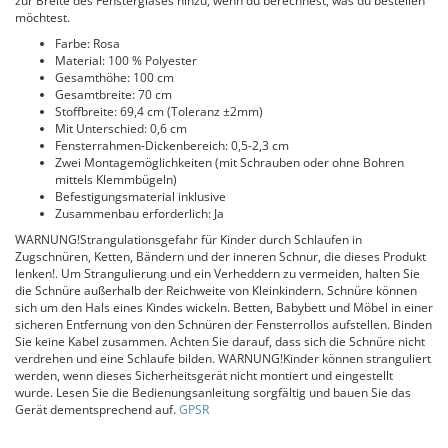
zur Breite des Fensterglases hinzu, wenn du berechnest, was du bestellen
möchtest.
Farbe: Rosa
Material: 100 % Polyester
Gesamthöhe: 100 cm
Gesamtbreite: 70 cm
Stoffbreite: 69,4 cm (Toleranz ±2mm)
Mit Unterschied: 0,6 cm
Fensterrahmen-Dickenbereich: 0,5-2,3 cm
Zwei Montagemöglichkeiten (mit Schrauben oder ohne Bohren
mittels Klemmbügeln)
Befestigungsmaterial inklusive
Zusammenbau erforderlich: Ja
WARNUNG!Strangulationsgefahr für Kinder durch Schlaufen in
Zugschnüren, Ketten, Bändern und der inneren Schnur, die dieses Produkt
lenken!. Um Strangulierung und ein Verheddern zu vermeiden, halten Sie
die Schnüre außerhalb der Reichweite von Kleinkindern. Schnüre können
sich um den Hals eines Kindes wickeln. Betten, Babybett und Möbel in einer
sicheren Entfernung von den Schnüren der Fensterrollos aufstellen. Binden
Sie keine Kabel zusammen. Achten Sie darauf, dass sich die Schnüre nicht
verdrehen und eine Schlaufe bilden. WARNUNG!Kinder können stranguliert
werden, wenn dieses Sicherheitsgerät nicht montiert und eingestellt
wurde. Lesen Sie die Bedienungsanleitung sorgfältig und bauen Sie das
Gerät dementsprechend auf.
GPSR