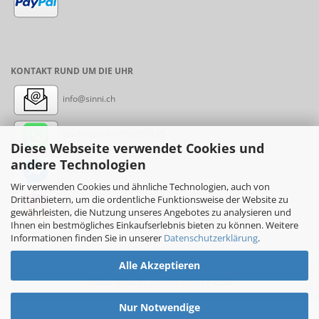
KONTAKT RUND UM DIE UHR
info@sinni.ch
Nachricht:
+41788997155
Diese Webseite verwendet Cookies und
andere Technologien
Messenger: sinni.ch
Wir verwenden Cookies und ähnliche Technologien, auch von
Drittanbietern, um die ordentliche Funktionsweise der Website zu
Instagram: sinni_ch
gewährleisten, die Nutzung unseres Angebotes zu analysieren und
Ihnen ein bestmögliches Einkaufserlebnis bieten zu können. Weitere
Informationen finden Sie in unserer
Datenschutzerklärung
.
Alle Akzeptieren
Online-Shop
by sinni.ch © 2017-2026
Nur Notwendige