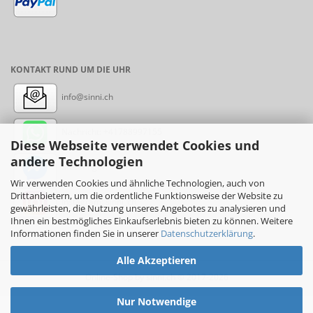
KONTAKT RUND UM DIE UHR
info@sinni.ch
Nachricht:
+41788997155
Diese Webseite verwendet Cookies und
andere Technologien
Messenger: sinni.ch
Wir verwenden Cookies und ähnliche Technologien, auch von
Drittanbietern, um die ordentliche Funktionsweise der Website zu
Instagram: sinni_ch
gewährleisten, die Nutzung unseres Angebotes zu analysieren und
Ihnen ein bestmögliches Einkaufserlebnis bieten zu können. Weitere
Informationen finden Sie in unserer
Datenschutzerklärung
.
Alle Akzeptieren
Online-Shop
by sinni.ch © 2017-2026
Nur Notwendige