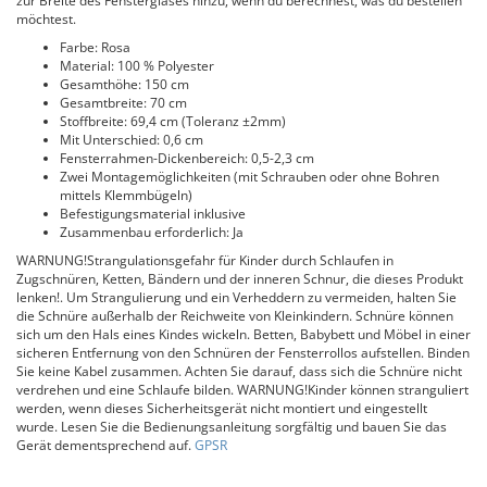
zur Breite des Fensterglases hinzu, wenn du berechnest, was du bestellen
möchtest.
Farbe: Rosa
Material: 100 % Polyester
Gesamthöhe: 150 cm
Gesamtbreite: 70 cm
Stoffbreite: 69,4 cm (Toleranz ±2mm)
Mit Unterschied: 0,6 cm
Fensterrahmen-Dickenbereich: 0,5-2,3 cm
Zwei Montagemöglichkeiten (mit Schrauben oder ohne Bohren
mittels Klemmbügeln)
Befestigungsmaterial inklusive
Zusammenbau erforderlich: Ja
WARNUNG!Strangulationsgefahr für Kinder durch Schlaufen in
Zugschnüren, Ketten, Bändern und der inneren Schnur, die dieses Produkt
lenken!. Um Strangulierung und ein Verheddern zu vermeiden, halten Sie
die Schnüre außerhalb der Reichweite von Kleinkindern. Schnüre können
sich um den Hals eines Kindes wickeln. Betten, Babybett und Möbel in einer
sicheren Entfernung von den Schnüren der Fensterrollos aufstellen. Binden
Sie keine Kabel zusammen. Achten Sie darauf, dass sich die Schnüre nicht
verdrehen und eine Schlaufe bilden. WARNUNG!Kinder können stranguliert
werden, wenn dieses Sicherheitsgerät nicht montiert und eingestellt
wurde. Lesen Sie die Bedienungsanleitung sorgfältig und bauen Sie das
Gerät dementsprechend auf.
GPSR