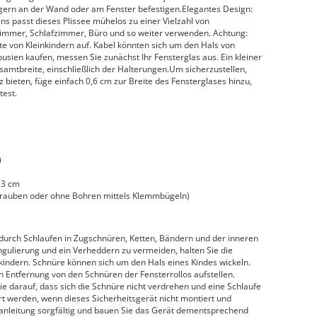
ern an der Wand oder am Fenster befestigen.Elegantes Design:
s passt dieses Plissee mühelos zu einer Vielzahl von
immer, Schlafzimmer, Büro und so weiter verwenden. Achtung:
e von Kleinkindern auf. Kabel könnten sich um den Hals von
ousien kaufen, messen Sie zunächst Ihr Fensterglas aus. Ein kleiner
esamtbreite, einschließlich der Halterungen.Um sicherzustellen,
 bieten, füge einfach 0,6 cm zur Breite des Fensterglases hinzu,
test.
)
,3 cm
hrauben oder ohne Bohren mittels Klemmbügeln)
urch Schlaufen in Zugschnüren, Ketten, Bändern und der inneren
ngulierung und ein Verheddern zu vermeiden, halten Sie die
kindern. Schnüre können sich um den Hals eines Kindes wickeln.
n Entfernung von den Schnüren der Fensterrollos aufstellen.
e darauf, dass sich die Schnüre nicht verdrehen und eine Schlaufe
 werden, wenn dieses Sicherheitsgerät nicht montiert und
sanleitung sorgfältig und bauen Sie das Gerät dementsprechend