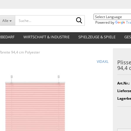
Suche...
Alle
Powered by
Tr
RBEDARF
WIRTSCHAFT & INDUSTRIE
SPIELZEUGE & SPIELE
GES
breite 94,4 cm Polyester
Pliss
VIDAXL
94,4 
Art.Nr.:
Lieferze
Lagerbe