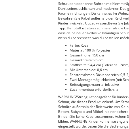
Schrauben oder ohne Bohren mit Klemmträg
Dank seines schlichten und modernen Design
Raumeinrichtungen. Du kannst es im Wohnz
Bewahren Sie Kabel außerhalb der Reichweit
Kindern wickeln. Gut zu wissen:Bevor Sie Jal
Tipp: Der Stoff ist etwas schmaler als die G
dass deine neuen Rollos vollständigen Schutz
wenn du berechnest, was du bestellen möch
Farbe: Rosa
Material: 100 % Polyester
Gesamthöhe: 150 cm
Gesamtbreite: 95 cm
Stoffbreite: 94,4 cm (Toleranz ±2mm
Mit Unterschied: 0,6 cm
Fensterrahmen-Dickenbereich: 0,5-2
Zwei Montagemöglichkeiten (mit Sc
Befestigungsmaterial inklusive
Zusammenbau erforderlich: Ja
WARNUNG!Strangulationsgefahr für Kinder d
Schnur, die dieses Produkt lenken!. Um Stra
Schnüre außerhalb der Reichweite von Klein
Betten, Babybett und Möbel in einer sichere
Binden Sie keine Kabel zusammen. Achten Si
bilden. WARNUNG!Kinder können stranguliert
eingestellt wurde. Lesen Sie die Bedienung