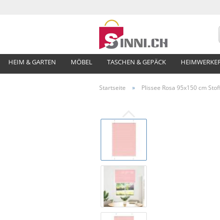
HEIM & GARTEN
MÖBEL
TASCHEN & GEPÄCK
HEIMWERKE
Startseite
»
Plissee Rosa 95x150 cm Stoff