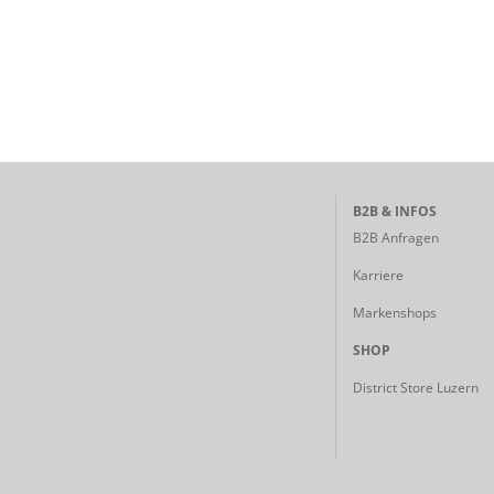
B2B & INFOS
B2B Anfragen
Karriere
Markenshops
SHOP
District Store Luzern