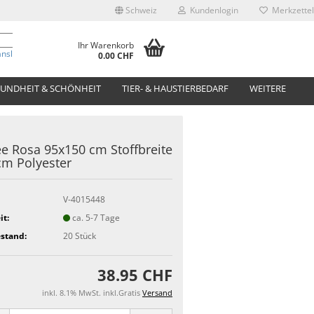
Schweiz
Kundenlogin
Merkzettel
Ihr Warenkorb
anslate
0.00 CHF
UNDHEIT & SCHÖNHEIT
TIER- & HAUSTIERBEDARF
WEITERE
ee Rosa 95x150 cm Stoffbreite
cm Polyester
V-4015448
it:
ca. 5-7 Tage
stand:
20
Stück
38.95 CHF
inkl. 8.1% MwSt. inkl.Gratis
Versand