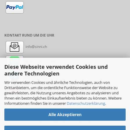
KONTAKT RUND UM DIE UHR
info@sinni.ch
Nachricht:
+41788997155
Diese Webseite verwendet Cookies und
andere Technologien
Messenger: sinni.ch
Wir verwenden Cookies und ähnliche Technologien, auch von
Drittanbietern, um die ordentliche Funktionsweise der Website zu
Instagram: sinni_ch
gewährleisten, die Nutzung unseres Angebotes zu analysieren und
Ihnen ein bestmögliches Einkaufserlebnis bieten zu können. Weitere
Informationen finden Sie in unserer
Datenschutzerklärung
.
Alle Akzeptieren
Online-Shop
by sinni.ch © 2017-2026