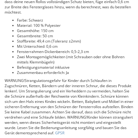
dass deine neuen Rollos vollständigen Schutz bieten, füge einfach 0,6 cm
zur Breite des Fensterglases hinzu, wenn du berechnest, was du bestellen
möchtest.
Farbe: Schwarz
Material: 100 % Polyester
Gesamthöhe: 150 cm
Gesamtbreite: 50 cm
Stoffbreite: 49,4 cm (Toleranz ±2mm)
Mit Unterschied: 0,6 cm
Fensterrahmen-Dickenbereich: 0,5-2,3 cm
Zwei Montagemöglichkeiten (mit Schrauben oder ohne Bohren
mittels Klemmbügeln)
Befestigungsmaterial inklusive
Zusammenbau erforderlich: Ja
WARNUNG!Strangulationsgefahr für Kinder durch Schlaufen in
Zugschnüren, Ketten, Bändern und der inneren Schnur, die dieses Produkt
lenken!. Um Strangulierung und ein Verheddern zu vermeiden, halten Sie
die Schnüre außerhalb der Reichweite von Kleinkindern. Schnüre können
sich um den Hals eines Kindes wickeln. Betten, Babybett und Möbel in einer
sicheren Entfernung von den Schnüren der Fensterrollos aufstellen. Binden
Sie keine Kabel zusammen. Achten Sie darauf, dass sich die Schnüre nicht
verdrehen und eine Schlaufe bilden. WARNUNG!Kinder können stranguliert
werden, wenn dieses Sicherheitsgerät nicht montiert und eingestellt
wurde. Lesen Sie die Bedienungsanleitung sorgfältig und bauen Sie das
Gerät dementsprechend auf.
GPSR