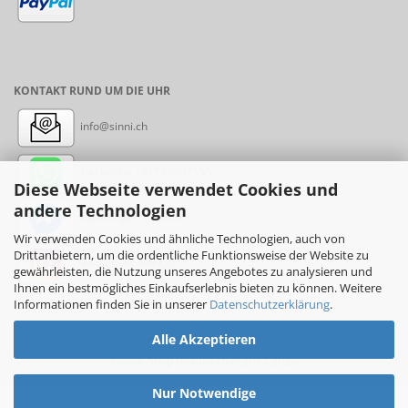
KONTAKT RUND UM DIE UHR
info@sinni.ch
Nachricht:
+41788997155
Diese Webseite verwendet Cookies und
andere Technologien
Messenger: sinni.ch
Wir verwenden Cookies und ähnliche Technologien, auch von
Drittanbietern, um die ordentliche Funktionsweise der Website zu
Instagram: sinni_ch
gewährleisten, die Nutzung unseres Angebotes zu analysieren und
Ihnen ein bestmögliches Einkaufserlebnis bieten zu können. Weitere
Informationen finden Sie in unserer
Datenschutzerklärung
.
Alle Akzeptieren
Online-Shop
by sinni.ch © 2017-2026
Nur Notwendige