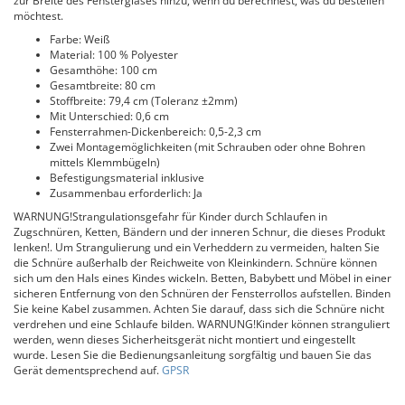
zur Breite des Fensterglases hinzu, wenn du berechnest, was du bestellen
möchtest.
Farbe: Weiß
Material: 100 % Polyester
Gesamthöhe: 100 cm
Gesamtbreite: 80 cm
Stoffbreite: 79,4 cm (Toleranz ±2mm)
Mit Unterschied: 0,6 cm
Fensterrahmen-Dickenbereich: 0,5-2,3 cm
Zwei Montagemöglichkeiten (mit Schrauben oder ohne Bohren
mittels Klemmbügeln)
Befestigungsmaterial inklusive
Zusammenbau erforderlich: Ja
WARNUNG!Strangulationsgefahr für Kinder durch Schlaufen in
Zugschnüren, Ketten, Bändern und der inneren Schnur, die dieses Produkt
lenken!. Um Strangulierung und ein Verheddern zu vermeiden, halten Sie
die Schnüre außerhalb der Reichweite von Kleinkindern. Schnüre können
sich um den Hals eines Kindes wickeln. Betten, Babybett und Möbel in einer
sicheren Entfernung von den Schnüren der Fensterrollos aufstellen. Binden
Sie keine Kabel zusammen. Achten Sie darauf, dass sich die Schnüre nicht
verdrehen und eine Schlaufe bilden. WARNUNG!Kinder können stranguliert
werden, wenn dieses Sicherheitsgerät nicht montiert und eingestellt
wurde. Lesen Sie die Bedienungsanleitung sorgfältig und bauen Sie das
Gerät dementsprechend auf.
GPSR