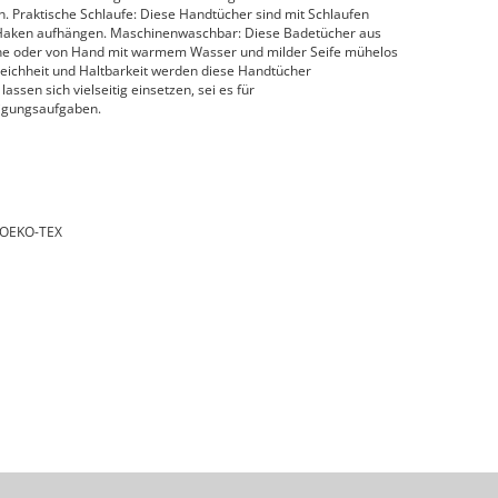
n. Praktische Schlaufe: Diese Handtücher sind mit Schlaufen
n Haken aufhängen. Maschinenwaschbar: Diese Badetücher aus
ne oder von Hand mit warmem Wasser und milder Seife mühelos
Weichheit und Haltbarkeit werden diese Handtücher
assen sich vielseitig einsetzen, sei es für
nigungsaufgaben.
n OEKO-TEX