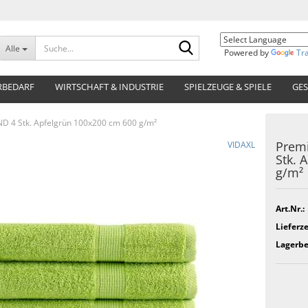
Suche...
Alle
Powered by
Tr
RBEDARF
WIRTSCHAFT & INDUSTRIE
SPIELZEUGE & SPIELE
GES
 4 Stk. Apfelgrün 100x200 cm 600 g/m²
Prem
VIDAXL
Stk. 
g/m²
Art.Nr.:
Lieferze
Lagerbe