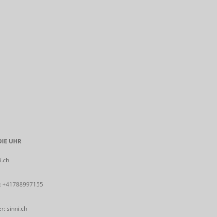
IE UHR
i.ch
:
+41788997155
: sinni.ch