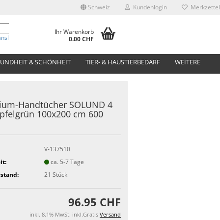
Schweiz
Kundenlogin
Merkzettel
Ihr Warenkorb
anslate
0.00 CHF
UNDHEIT & SCHÖNHEIT
TIER- & HAUSTIERBEDARF
WEITERE
ium-Handtücher SOLUND 4
Apfelgrün 100x200 cm 600
V-137510
it:
ca. 5-7 Tage
stand:
21
Stück
96.95 CHF
inkl. 8.1% MwSt. inkl.Gratis
Versand