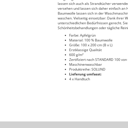
lassen sich auch als Strandtücher verwende
versehen und lassen sich daher einfach a
Baumwolle lassen sich in der Waschmaschi
waschen. Vielseitig einsetzbar: Dank ihrer 
unterschiedlichen Bedürfnissen gerecht. Sie l
Schönheitsbehandlungen oder tägliche Rei
Farbe: Apfelgrün
Material: 100 % Baumwolle
Größe: 100 x 200 cm (B x L)
Erstklassige Qualität
600 g/m²
Zertifiziert nach STANDARD 100 vo
Maschinenwaschbar
Produktreihe: SOLUND
Lieferung umfasst:
4 x Handtuch