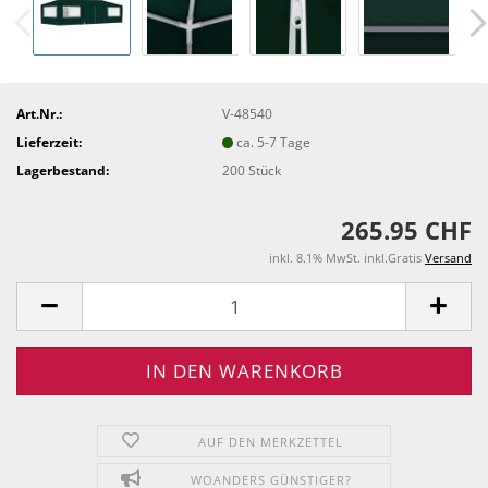
Art.Nr.:
V-48540
Lieferzeit:
ca. 5-7 Tage
Lagerbestand:
200
Stück
265.95 CHF
inkl. 8.1% MwSt. inkl.Gratis
Versand
AUF DEN MERKZETTEL
WOANDERS GÜNSTIGER?