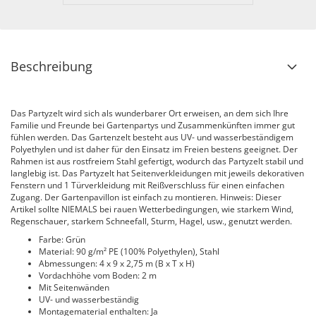
Beschreibung
Das Partyzelt wird sich als wunderbarer Ort erweisen, an dem sich Ihre
Familie und Freunde bei Gartenpartys und Zusammenkünften immer gut
fühlen werden. Das Gartenzelt besteht aus UV- und wasserbeständigem
Polyethylen und ist daher für den Einsatz im Freien bestens geeignet. Der
Rahmen ist aus rostfreiem Stahl gefertigt, wodurch das Partyzelt stabil und
langlebig ist. Das Partyzelt hat Seitenverkleidungen mit jeweils dekorativen
Fenstern und 1 Türverkleidung mit Reißverschluss für einen einfachen
Zugang. Der Gartenpavillon ist einfach zu montieren. Hinweis: Dieser
Artikel sollte NIEMALS bei rauen Wetterbedingungen, wie starkem Wind,
Regenschauer, starkem Schneefall, Sturm, Hagel, usw., genutzt werden.
Farbe: Grün
Material: 90 g/m² PE (100% Polyethylen), Stahl
Abmessungen: 4 x 9 x 2,75 m (B x T x H)
Vordachhöhe vom Boden: 2 m
Mit Seitenwänden
UV- und wasserbeständig
Montagematerial enthalten: Ja