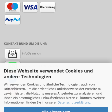
KONTAKT RUND UM DIE UHR
info@sinni.ch
Nachricht:
+41788997155
Diese Webseite verwendet Cookies und
andere Technologien
Messenger: sinni.ch
Wir verwenden Cookies und ähnliche Technologien, auch von
Drittanbietern, um die ordentliche Funktionsweise der Website zu
Instagram: sinni_ch
gewährleisten, die Nutzung unseres Angebotes zu analysieren und
Ihnen ein bestmögliches Einkaufserlebnis bieten zu können. Weitere
Informationen finden Sie in unserer
Datenschutzerklärung
.
Alle Akzeptieren