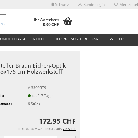
Schweiz
Kundenlogin
Merkzettel
Ihr Warenkorb
anslate
0.00 CHF
UNDHEIT & SCHÖNHEIT
TIER- & HAUSTIERBEDARF
WEITERE
eiler Braun Eichen-Optik
3x175 cm Holzwerkstoff
V-3309579
it:
ca. 5-7 Tage
stand:
6
Stück
172.95 CHF
inkl. 8.1% MwSt. inkl.Gratis
Versand