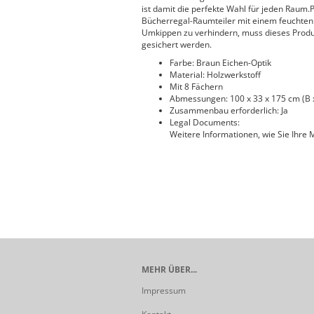
ist damit die perfekte Wahl für jeden Raum.P
Bücherregal-Raumteiler mit einem feuchten 
Umkippen zu verhindern, muss dieses Produk
gesichert werden.
Farbe: Braun Eichen-Optik
Material: Holzwerkstoff
Mit 8 Fächern
Abmessungen: 100 x 33 x 175 cm (B x
Zusammenbau erforderlich: Ja
Legal Documents:
Weitere Informationen, wie Sie Ihre
MEHR ÜBER...
Impressum