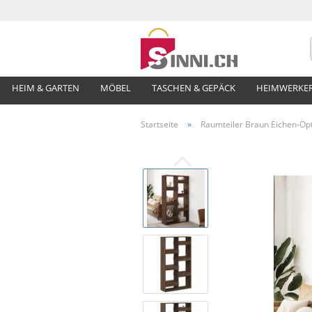
HEIM & GARTEN
MÖBEL
TASCHEN & GEPÄCK
HEIMWERKE
Startseite
»
Raumteiler Braun Eichen-Op