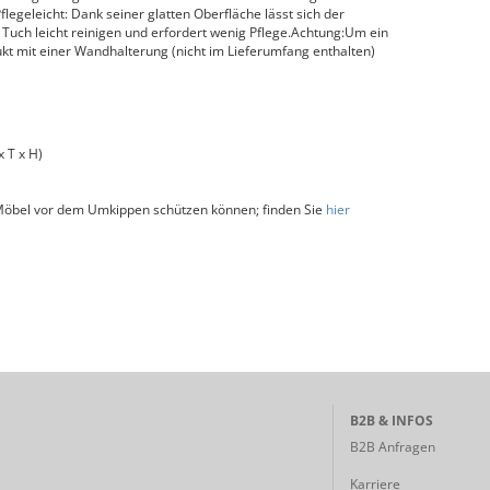
flegeleicht: Dank seiner glatten Oberfläche lässt sich der
Tuch leicht reinigen und erfordert wenig Pflege.Achtung:Um ein
t mit einer Wandhalterung (nicht im Lieferumfang enthalten)
 T x H)
 Möbel vor dem Umkippen schützen können; finden Sie
hier
B2B & INFOS
B2B Anfragen
Karriere