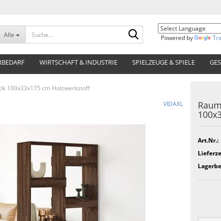
Suche...
Alle
Powered by
Tr
RBEDARF
WIRTSCHAFT & INDUSTRIE
SPIELZEUGE & SPIELE
GES
tik 100x33x175 cm Holzwerkstoff
Raumt
VIDAXL
100x3
Art.Nr.:
Lieferze
Lagerbe