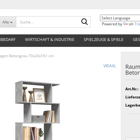
Suche...
Alle
Powered by
Tr
RBEDARF
WIRTSCHAFT & INDUSTRIE
SPIELZEUGE & SPIELE
GES
tagen Betongrau 70x24x161 cm
Raumt
VIDAXL
Beto
Art.Nr.:
Lieferze
Lagerbe