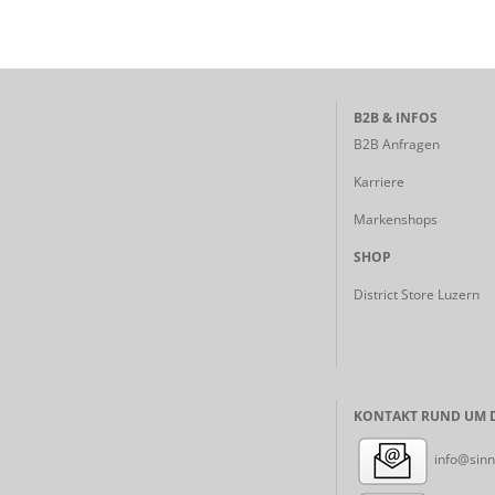
B2B & INFOS
B2B Anfragen
Karriere
Markenshops
SHOP
District Store Luzern
KONTAKT RUND UM D
info@sinn