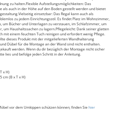
nung zu halten.Flexible Aufstellungsmöglichkeiten: Das
e als auch in der Höhe auf den Boden gestellt werden und bietet
estaltung.Vielseitig einsetzbar: Das Regal kann auch als
lemlos zu jedem Einrichtungsstil. Es findet Platz im Wohnzimmer,
ro, um Bücher und Unterlagen zu verstauen, im Schlafzimmer, um
r, um Haushaltssachen zu lagern.Pflegeleicht: Dank seiner glatten
ch mit einem feuchten Tuch reinigen und erfordert wenig Pflege.
lte dieses Produkt mit der mitgelieferten Wandhalterung
und Dübel für die Montage an der Wand sind nicht enthalten.
auft werden. Wenn du dir bezüglich der Montage nicht sicher
te lies und befolge jeden Schritt in der Anleitung.
T x H)
5 cm (B x T x H)
 Möbel vor dem Umkippen schützen können; finden Sie
hier