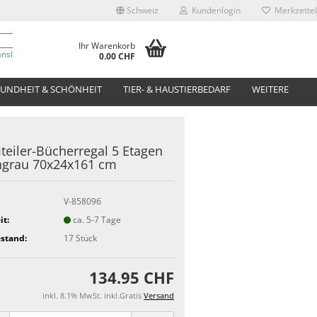
Schweiz
Kundenlogin
Merkzettel
Ihr Warenkorb
anslate
0.00 CHF
UNDHEIT & SCHÖNHEIT
TIER- & HAUSTIERBEDARF
WEITERE
eiler-Bücherregal 5 Etagen
ngrau 70x24x161 cm
V-858096
it:
ca. 5-7 Tage
stand:
17
Stück
134.95 CHF
inkl. 8.1% MwSt. inkl.Gratis
Versand