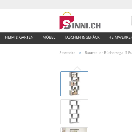
HEIM & GARTEN
MÖBEL
TASCHEN & GEPÄCK
HEIMWERKE
Startseite
»
Raumteiler-Bücherregal 5 E