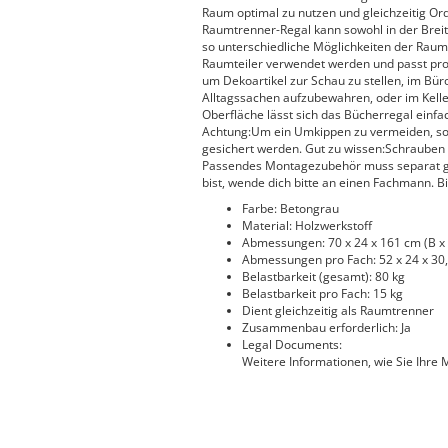
Raum optimal zu nutzen und gleichzeitig Ord
Raumtrenner-Regal kann sowohl in der Breit
so unterschiedliche Möglichkeiten der Raumg
Raumteiler verwendet werden und passt prob
um Dekoartikel zur Schau zu stellen, im Bü
Alltagssachen aufzubewahren, oder im Kelle
Oberfläche lässt sich das Bücherregal einfa
Achtung:Um ein Umkippen zu vermeiden, sol
gesichert werden. Gut zu wissen:Schrauben 
Passendes Montagezubehör muss separat gek
bist, wende dich bitte an einen Fachmann. Bit
Farbe: Betongrau
Material: Holzwerkstoff
Abmessungen: 70 x 24 x 161 cm (B x 
Abmessungen pro Fach: 52 x 24 x 30,
Belastbarkeit (gesamt): 80 kg
Belastbarkeit pro Fach: 15 kg
Dient gleichzeitig als Raumtrenner
Zusammenbau erforderlich: Ja
Legal Documents:
Weitere Informationen, wie Sie Ihre