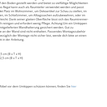
f den Boden gestellt werden und bietet so vielfältige Möglichkeiten
Das Regal kann auch als Raumteiler verwendet werden und passt
ndet Platz im Wohnzimmer, um Dekoartikel zur Schau zu stellen, im
en, im Schlafzimmer, um Alltagssachen aufzubewahren, oder im
leicht: Dank seiner glatten Oberfläche lässt sich das Raumtrenner-
ch reinigen und erfordert wenig Pflege. Achtung:Um ein Umkippen
 mitgelieferten Wandhalterung gesichert werden. Gut zu
e an der Wand sind nicht enthalten. Passendes Montagezubehör
züglich der Montage nicht sicher bist, wende dich bitte an einen
t in der Anleitung.
 cm (B x T x H)
,5 cm (B x T x H)
 Möbel vor dem Umkippen schützen können; finden Sie
hier