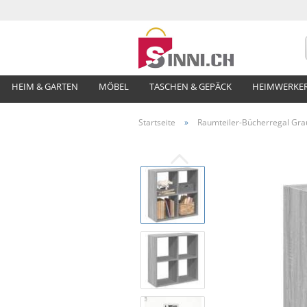
HEIM & GARTEN
MÖBEL
TASCHEN & GEPÄCK
HEIMWERKE
Startseite
»
Raumteiler-Bücherregal Gr