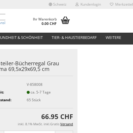
Schweiz
Kundenlogin
Merkzettel
Ihr Warenkorb
anslate
0.00 CHF
UNDHEIT & SCHÖNHEIT
TIER- & HAUSTIERBEDARF
WEITERE
eiler-Bücherregal Grau
ma 69,5x29x69,5 cm
V-858008
it:
ca. 5-7 Tage
stand:
65
Stück
66.95 CHF
inkl. 8.1% MwSt. inkl.Gratis
Versand