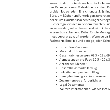
sowohl in der Breite als auch in der Höhe au
der Raumgestaltung.Vielseitig einsetzbar: 
problemlos zu jedem Einrichtungsstil. Es fi
Büro, um Bücher und Unterlagen zu verstau
Keller, um Haushaltssachen zu lagern.Pflege
Bücherregal einfach mit einem feuchten Tu
zu vermeiden, sollte dieses Produkt mit der
wissen:Schrauben und Dübel für die Montag
muss separat gekauft werden. Wenn du dir be
Fachmann. Bitte lies und befolge jeden Schrit
Farbe: Grau Sonoma
Material: Holzwerkstoff
Gesamtabmessungen: 69,5 x 29 x 69,5
Abmessungen pro Fach: 32,5 x 29 x 32
Anzahl der Fächer: 4
Gesamtbelastbarkeit: 60 kg
Belastbarkeit pro Fach: 10 kg
Dient gleichzeitig als Raumtrenner
Zusammenbau erforderlich: Ja
Legal Documents:
Weitere Informationen, wie Sie Ihre