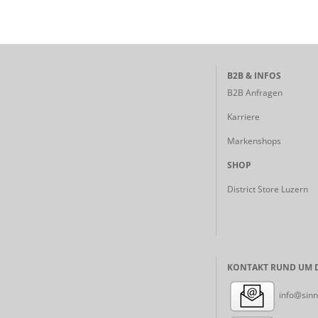
B2B & INFOS
B2B Anfragen
Karriere
Markenshops
SHOP
District Store Luzern
KONTAKT RUND UM D
info@sinn