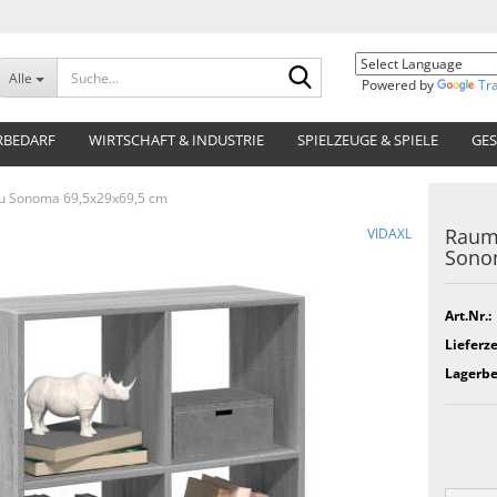
Suche...
Alle
Powered by
Tr
RBEDARF
WIRTSCHAFT & INDUSTRIE
SPIELZEUGE & SPIELE
GES
au Sonoma 69,5x29x69,5 cm
Raumt
VIDAXL
Sono
Art.Nr.:
Lieferze
Lagerbe